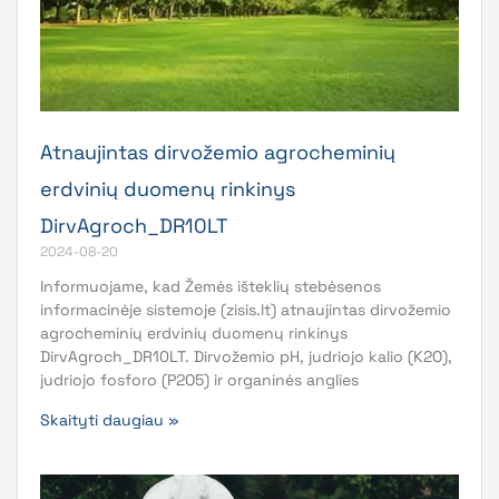
Atnaujintas dirvožemio agrocheminių
erdvinių duomenų rinkinys
DirvAgroch_DR10LT
2024-08-20
Informuojame, kad Žemės išteklių stebėsenos
informacinėje sistemoje (zisis.lt) atnaujintas dirvožemio
agrocheminių erdvinių duomenų rinkinys
DirvAgroch_DR10LT. Dirvožemio pH, judriojo kalio (K2O),
judriojo fosforo (P2O5) ir organinės anglies
Skaityti daugiau »