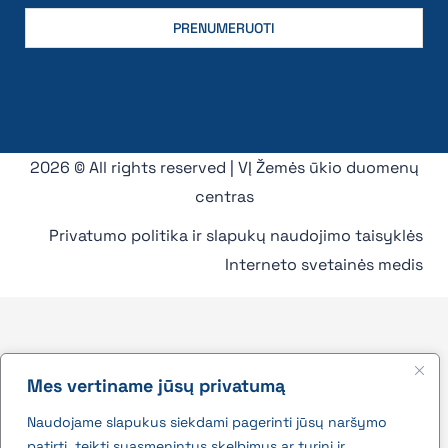
2026 © All rights reserved | VĮ Žemės ūkio duomenų
centras
Privatumo politika ir slapukų naudojimo taisyklės
Interneto svetainės medis
Mes vertiname jūsų privatumą
Naudojame slapukus siekdami pagerinti jūsų naršymo
patirtį, teikti suasmenintus skelbimus ar turinį ir