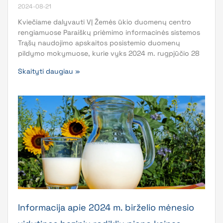
2024-08-21
Kviečiame dalyvauti VĮ Žemės ūkio duomenų centro
rengiamuose Paraiškų priėmimo informacinės sistemos
Trąšų naudojimo apskaitos posistemio duomenų
pildymo mokymuose, kurie vyks 2024 m. rugpjūčio 28
Skaityti daugiau »
Informacija apie 2024 m. birželio mėnesio