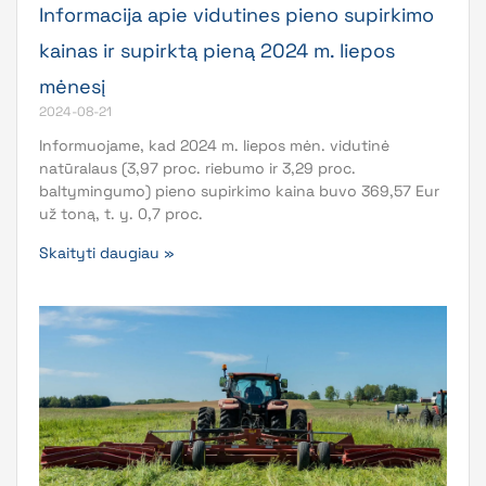
Informacija apie vidutines pieno supirkimo
kainas ir supirktą pieną 2024 m. liepos
mėnesį
2024-08-21
Informuojame, kad 2024 m. liepos mėn. vidutinė
natūralaus (3,97 proc. riebumo ir 3,29 proc.
baltymingumo) pieno supirkimo kaina buvo 369,57 Eur
už toną, t. y. 0,7 proc.
Skaityti daugiau »