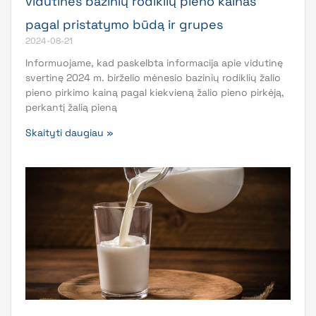
vidutines bazinių rodiklių pieno kainas
pagal pristatymo būdą ir grupes
2024-08-21
Informuojame, kad paskelbta informacija apie vidutinę
svertinę 2024 m. birželio mėnesio bazinių rodiklių žalio
pieno pirkimo kainą pagal kiekvieną žalio pieno pirkėją,
perkantį žalią pieną
Skaityti daugiau »