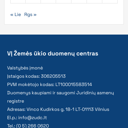
« Lie
Rgs »
VĮ Žemės ūkio duomenų centras
Valstybės įmonė
Įstaigos kodas: 306205513
PVM mokėtojo kodas: LT100015583514
Duomenys kaupiami ir saugomi Juridinių asmenų
registre
Adresas: Vinco Kudirkos g. 18-1 LT-01113 Vilnius
El.p.:
info@zudc.lt
Tel.: (0 5) 266 0620