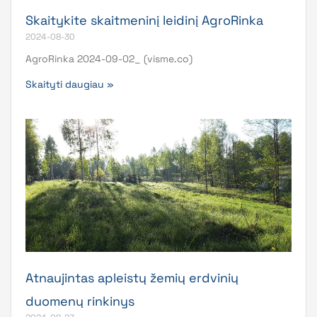
Skaitykite skaitmeninį leidinį AgroRinka
2024-08-30
AgroRinka 2024-09-02_ (visme.co)
Skaityti daugiau »
Atnaujintas apleistų žemių erdvinių
duomenų rinkinys