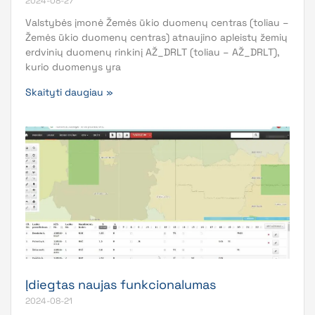
2024-08-27
Valstybės įmonė Žemės ūkio duomenų centras (toliau –
Žemės ūkio duomenų centras) atnaujino apleistų žemių
erdvinių duomenų rinkinį AŽ_DRLT (toliau – AŽ_DRLT),
kurio duomenys yra
Skaityti daugiau »
Įdiegtas naujas funkcionalumas
2024-08-21