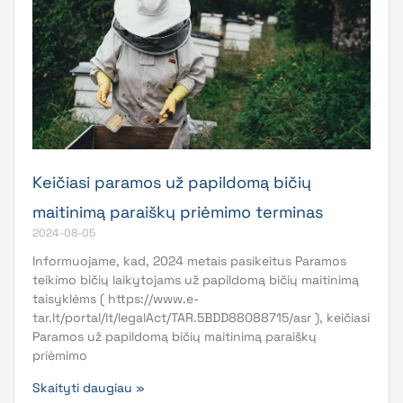
Keičiasi paramos už papildomą bičių
maitinimą paraiškų priėmimo terminas
2024-08-05
Informuojame, kad, 2024 metais pasikeitus Paramos
teikimo bičių laikytojams už papildomą bičių maitinimą
taisyklėms ( https://www.e-
tar.lt/portal/lt/legalAct/TAR.5BDD88088715/asr ), keičiasi
Paramos už papildomą bičių maitinimą paraiškų
priėmimo
Skaityti daugiau »