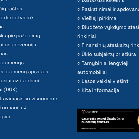
Darbo užmokestis
ių raštas
Paskatinimai ir apdovan
o darbotvarkė
Viešieji pirkimai
ba
Biudžeto vykdymo atas
k apie pažeidimą
rinkiniai
ijos prevencija
Finansinių ataskaitų rink
mas
Ūkio subjektų priežiūra
i duomenys
Tarnybiniai lengvieji
s duomenų apsauga
automobiliai
ausiai užduodami
Lėšos veiklai viešinti
i (DUK)
Kita informacija
ltavimasis su visuomene
nformacija ↓
piai