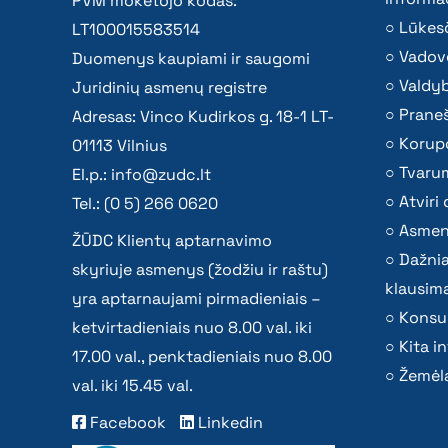
PVM mokėtojo kodas:
Lūkesč
LT100015583514
Vadov
Duomenys kaupiami ir saugomi
Valdy
Juridinių asmenų registre
Praneš
Adresas: Vinco Kudirkos g. 18-1 LT-
Korupc
01113 Vilnius
Tvaru
El.p.:
info@zudc.lt
Atvir
Tel.: (0 5) 266 0620
Asmen
ŽŪDC Klientų aptarnavimo
Dažni
skyriuje asmenys (žodžiu ir raštu)
klausima
yra aptarnaujami pirmadieniais –
Konsu
ketvirtadieniais nuo 8.00 val. iki
Kita i
17.00 val., penktadieniais nuo 8.00
Žemėla
val. iki 15.45 val.
Facebook
Linkedin