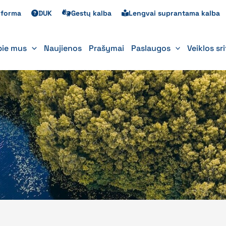
s forma
DUK
Gestų kalba
Lengvai suprantama kalba
pie mus
Naujienos
Prašymai
Paslaugos
Veiklos sr