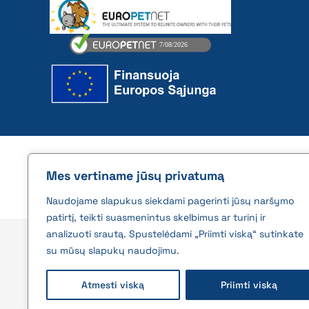
2026 © All rights reserved | VĮ Žemės ūkio duome
Mes vertiname jūsų privatumą
Naudojame slapukus siekdami pagerinti jūsų naršymo
patirtį, teikti suasmenintus skelbimus ar turinį ir
analizuoti srautą. Spustelėdami „Priimti viską“ sutinkate
su mūsų slapukų naudojimu.
Atmesti viską
Priimti viską