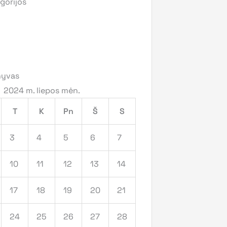
gorijos
hyvas
2024 m. liepos mėn.
T
K
Pn
Š
S
3
4
5
6
7
10
11
12
13
14
17
18
19
20
21
24
25
26
27
28