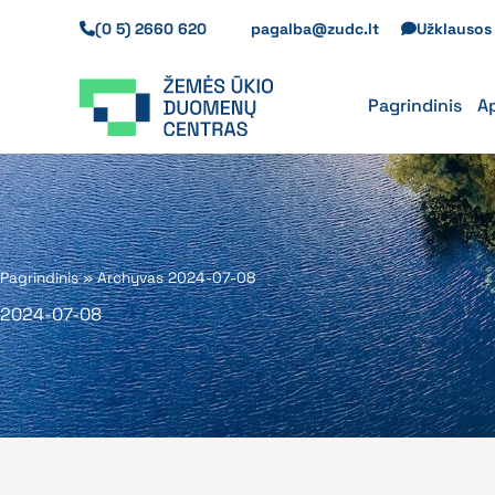
Pereiti
(0 5) 2660 620
pagalba@zudc.lt
Užklauso
prie
turinio
Pagrindinis
A
Pagrindinis
»
Archyvas 2024-07-08
2024-07-08