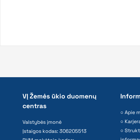
VĮ Žemės ūkio duomenų
Inform
centras
Apie 
Karjer
Valstybės įmonė
Strukt
Įstaigos kodas: 306205513
informac