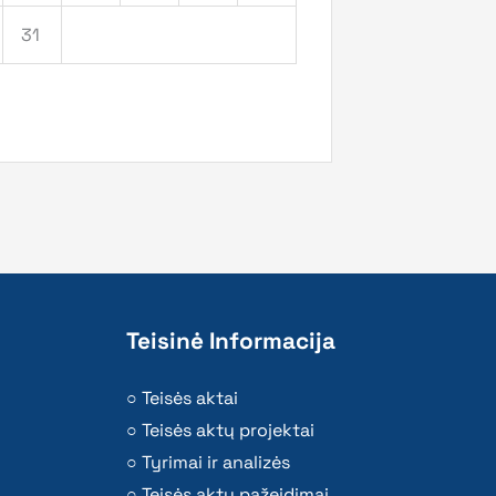
31
Teisinė Informacija
Teisės aktai
Teisės aktų projektai
Tyrimai ir analizės
Teisės aktų pažeidimai