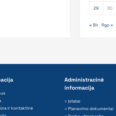
29
30
« Bir
Rgp »
acija
Administracinė
informacija
mus
a
Įstatai
ūra ir kontaktinė
Planavimo dokumentai
ija