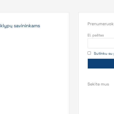
Prenumeruoki
sklypų savininkams
El. paštas
Sutinku su 
Sekite mus