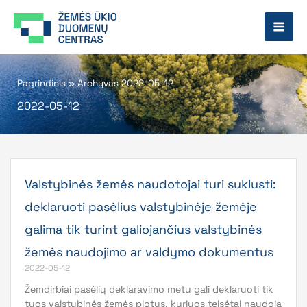
Pereiti
prie
turinio
Pagrindinis
»
Archyvas 2022-05-12
2022-05-12
Valstybinės žemės naudotojai turi suklusti:
deklaruoti pasėlius valstybinėje žemėje
galima tik turint galiojančius valstybinės
žemės naudojimo ar valdymo dokumentus
2022-05-12
Žemdirbiai pasėlių deklaravimo metu gali deklaruoti tik
tuos valstybinės žemės plotus, kuriuos teisėtai naudoja