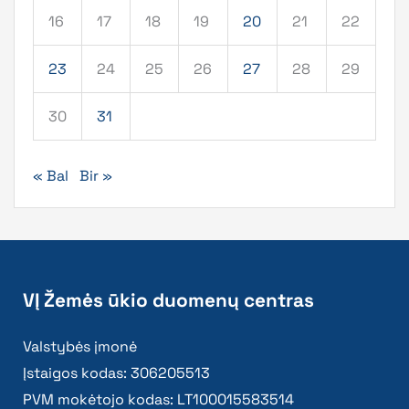
16
17
18
19
20
21
22
23
24
25
26
27
28
29
30
31
« Bal
Bir »
VĮ Žemės ūkio duomenų centras
Valstybės įmonė
Įstaigos kodas: 306205513
PVM mokėtojo kodas: LT100015583514