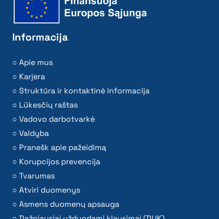
Informacija
Apie mus
Karjera
Struktūra ir kontaktinė informacija
Lūkesčių raštas
Vadovo darbotvarkė
Valdyba
Pranešk apie pažeidimą
Korupcijos prevencija
Tvarumas
Atviri duomenys
Asmens duomenų apsauga
Dažniausiai užduodami klausimai (DUK)