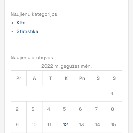
Naujienų kategorijos
Kita
Statistika
Naujienų archyvas
2022 m. gegužės mėn.
Pr
A
T
K
Pn
Š
S
1
2
3
4
5
6
7
8
9
10
11
12
13
14
15