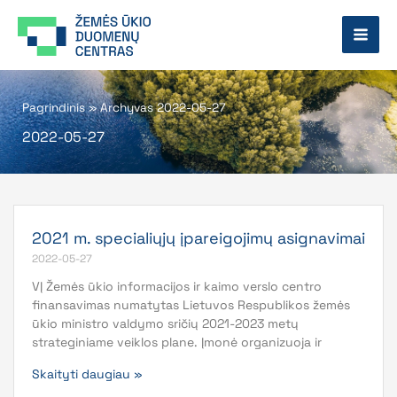
Pereiti
prie
turinio
Pagrindinis
»
Archyvas 2022-05-27
2022-05-27
2021 m. specialiųjų įpareigojimų asignavimai
2022-05-27
VĮ Žemės ūkio informacijos ir kaimo verslo centro
finansavimas numatytas Lietuvos Respublikos žemės
ūkio ministro valdymo sričių 2021-2023 metų
strateginiame veiklos plane. Įmonė organizuoja ir
Skaityti daugiau »