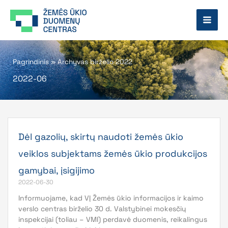
Pereiti
prie
turinio
Pagrindinis
»
Archyvas birželio 2022
2022-06
Dėl gazolių, skirtų naudoti žemės ūkio
veiklos subjektams žemės ūkio produkcijos
gamybai, įsigijimo
2022-06-30
Informuojame, kad VĮ Žemės ūkio informacijos ir kaimo
verslo centras birželio 30 d. Valstybinei mokesčių
inspekcijai (toliau – VMI) perdavė duomenis, reikalingus