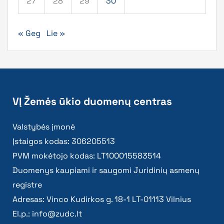
27
28
29
30
« Geg
Lie »
VĮ Žemės ūkio duomenų centras
Valstybės įmonė
Įstaigos kodas: 306205513
PVM mokėtojo kodas: LT100015583514
Duomenys kaupiami ir saugomi Juridinių asmenų
registre
Adresas: Vinco Kudirkos g. 18-1 LT-01113 Vilnius
El.p.:
info@zudc.lt