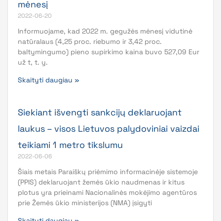
mėnesį
2022-06-20
Informuojame, kad 2022 m. gegužės mėnesį vidutinė
natūralaus (4,25 proc. riebumo ir 3,42 proc.
baltymingumo) pieno supirkimo kaina buvo 527,09 Eur
už t, t. y.
Skaityti daugiau »
Siekiant išvengti sankcijų deklaruojant
laukus – visos Lietuvos palydoviniai vaizdai
teikiami 1 metro tikslumu
2022-06-06
Šiais metais Paraiškų priėmimo informacinėje sistemoje
(PPIS) deklaruojant žemės ūkio naudmenas ir kitus
plotus yra prieinami Nacionalinės mokėjimo agentūros
prie Žemės ūkio ministerijos (NMA) įsigyti
Skaityti daugiau »