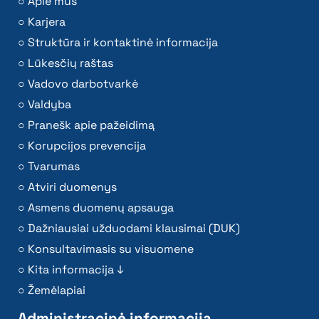
Apie mus
Karjera
Struktūra ir kontaktinė informacija
Lūkesčių raštas
Vadovo darbotvarkė
Valdyba
Pranešk apie pažeidimą
Korupcijos prevencija
Tvarumas
Atviri duomenys
Asmens duomenų apsauga
Dažniausiai užduodami klausimai (DUK)
Konsultavimasis su visuomene
Kita informacija ↓
Žemėlapiai
Administracinė informacija