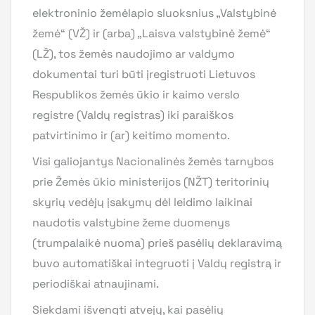
elektroninio žemėlapio sluoksnius „Valstybinė
žemė“ (VŽ) ir (arba) „Laisva valstybinė žemė“
(LŽ), tos žemės naudojimo ar valdymo
dokumentai turi būti įregistruoti Lietuvos
Respublikos žemės ūkio ir kaimo verslo
registre (Valdų registras) iki paraiškos
patvirtinimo ir (ar) keitimo momento.
Visi galiojantys Nacionalinės žemės tarnybos
prie Žemės ūkio ministerijos (NŽT) teritorinių
skyrių vedėjų įsakymų dėl leidimo laikinai
naudotis valstybine žeme duomenys
(trumpalaikė nuoma) prieš pasėlių deklaravimą
buvo automatiškai integruoti į Valdų registrą ir
periodiškai atnaujinami.
Siekdami išvengti atvejų, kai pasėlių