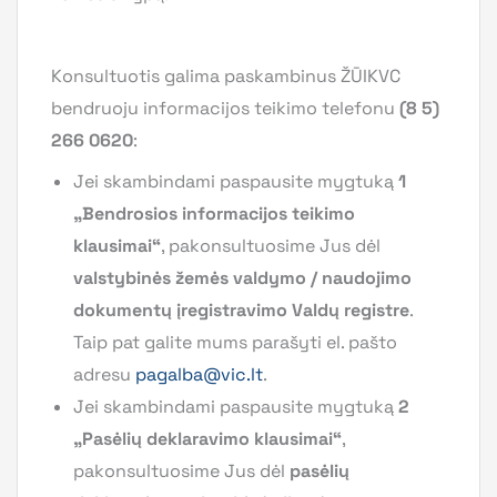
Konsultuotis galima paskambinus ŽŪIKVC
bendruoju informacijos teikimo telefonu
(8 5)
266 0620
:
Jei skambindami paspausite mygtuką
1
„Bendrosios informacijos teikimo
klausimai“
, pakonsultuosime Jus dėl
valstybinės žemės valdymo / naudojimo
dokumentų įregistravimo Valdų registre
.
Taip pat galite mums parašyti el. pašto
adresu
pagalba@vic.lt
.
Jei skambindami paspausite mygtuką
2
„Pasėlių deklaravimo klausimai“
,
pakonsultuosime Jus dėl
pasėlių