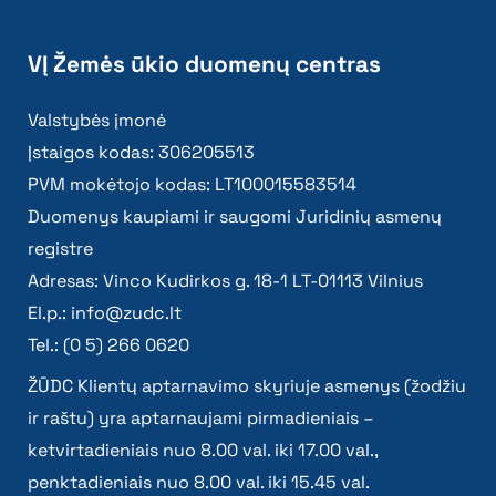
VĮ Žemės ūkio duomenų centras
Valstybės įmonė
Įstaigos kodas: 306205513
PVM mokėtojo kodas: LT100015583514
Duomenys kaupiami ir saugomi Juridinių asmenų
registre
Adresas: Vinco Kudirkos g. 18-1 LT-01113 Vilnius
El.p.:
info@zudc.lt
Tel.: (0 5) 266 0620
ŽŪDC Klientų aptarnavimo skyriuje asmenys (žodžiu
ir raštu) yra aptarnaujami pirmadieniais –
ketvirtadieniais nuo 8.00 val. iki 17.00 val.,
penktadieniais nuo 8.00 val. iki 15.45 val.