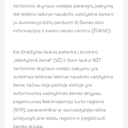
teritorinio skyriaus vedėjas parengtų įsakymą
dėl leidimo laikinai naudotis valstybine žeme ir
jo duomenys būtų perduoti VĮ Žemės ūkio
informacijos ir kaimo verslo centrui (ŽŪIKVC):
Kai įbraižytas laukas patenka į sluoksnį
„Valstybinė žemė“ (VŽ) ir šiam laukui NŽT
teritorinio skyriaus vedėjo įsakymu yra
suteiktas leidimas laikinai naudotis valstybine
žeme, tačiau toje pačioje vietoje yra
suformuotas valstybinės žemės sklypas,
įregistruotas Nekilnojamojo turto registre
(NTR), savarankiškai ar savivaldybėje reikia
prisijungti prie Valdų registro ir įregistruoti
žemės sklypą: