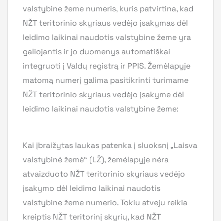
valstybine žeme numeris, kuris patvirtina, kad
NŽT teritorinio skyriaus vedėjo įsakymas dėl
leidimo laikinai naudotis valstybine žeme yra
galiojantis ir jo duomenys automatiškai
integruoti į Valdų registrą ir PPIS. Žemėlapyje
matomą numerį galima pasitikrinti turimame
NŽT teritorinio skyriaus vedėjo įsakyme dėl
leidimo laikinai naudotis valstybine žeme:
Kai įbraižytas laukas patenka į sluoksnį „Laisva
valstybinė žemė“ (LŽ), žemėlapyje nėra
atvaizduoto NŽT teritorinio skyriaus vedėjo
įsakymo dėl leidimo laikinai naudotis
valstybine žeme numerio. Tokiu atveju reikia
kreiptis NŽT teritorinį skyrių, kad NŽT