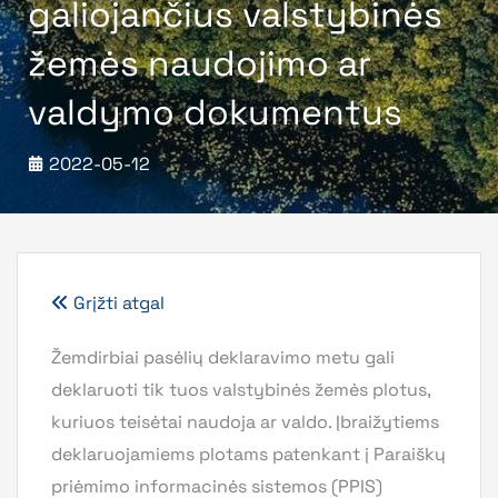
galiojančius valstybinės
žemės naudojimo ar
valdymo dokumentus
2022-05-12
Grįžti atgal
Žemdirbiai pasėlių deklaravimo metu gali
deklaruoti tik tuos valstybinės žemės plotus,
kuriuos teisėtai naudoja ar valdo. Įbraižytiems
deklaruojamiems plotams patenkant į Paraiškų
priėmimo informacinės sistemos (PPIS)