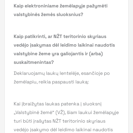
Kaip elektroniniame žemėlapyje pažymėti
valstybinės žemės sluoksnius?
Kaip patikrinti, ar NŽT teritorinio skyriaus
vedėjo įsakymas dėl leidimo laikinai naudotis
valstybine žeme yra galiojantis ir (arba)
suskaitmenintas?
Deklaruojamų laukų lentelėje, esančioje po
žemėlapiu, reikia paspausti lauką:
Kai įbraižytas laukas patenka į sluoksnį
„Valstybinė žemė“ (VŽ), šiam laukui žemėlapyje
turi būti įrašytas NŽT teritorinio skyriaus
vedėjo įsakymo dėl leidimo laikinai naudotis