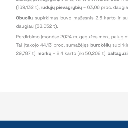
(169,132 t),
rudųjų pievagrybių
– 63,06 proc. daugia
Obuolių
supirkimas buvo mažesnis 2,6 karto ir su
daugiau (58,052 t).
Perdirbimo įmonėse 2024 m. gegužės mėn., palygin
Tai įtakojo 44,13 proc. sumažėjęs
burokėlių
supirki
29,787 t),
morkų
– 2,4 karto (iki 50,208 t),
baltagūž