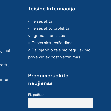
Teisinė Informacija
Teisės aktai
Teisės aktų projektai
Tyrimai ir analizės
Teisės aktų pažeidimai
Galiojančio teisinio reguliavimo
ojimai
poveikio ex post vertinimas
kaitų
Prenumeruokite
iniai
naujienas
El. paštas