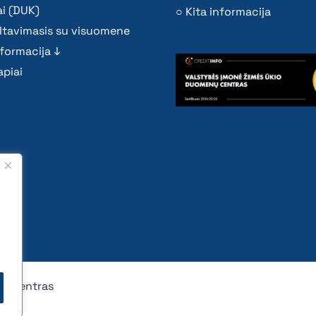
i (DUK)
Kita informacija
ltavimasis su visuomene
nformacija ↓
piai
nų centras