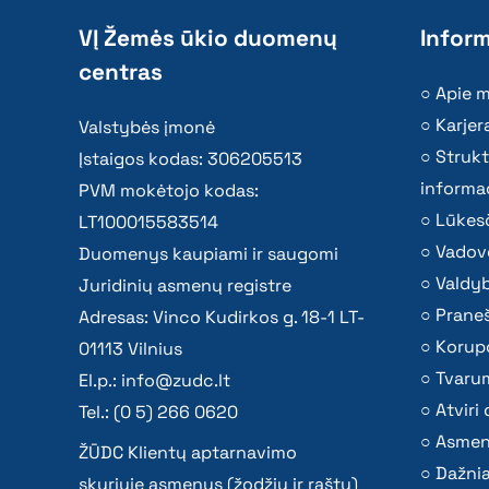
VĮ Žemės ūkio duomenų
Inform
centras
Apie 
Karjer
Valstybės įmonė
Strukt
Įstaigos kodas: 306205513
informac
PVM mokėtojo kodas:
Lūkesč
LT100015583514
Vadov
Duomenys kaupiami ir saugomi
Valdy
Juridinių asmenų registre
Praneš
Adresas: Vinco Kudirkos g. 18-1 LT-
Korupc
01113 Vilnius
Tvaru
El.p.:
info@zudc.lt
Atvir
Tel.: (0 5) 266 0620
Asmen
ŽŪDC Klientų aptarnavimo
Dažni
skyriuje asmenys (žodžiu ir raštu)