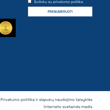
Sutinku su privatumo politika
Privatumo politika ir slapukų naudojimo taisyklės
Interneto svetainės medis