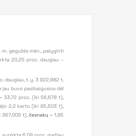
4 m. gegužės mėn., palyginti
pirkta 20,25 proc. daugiau –
 daugiau, t. y. 3 922,982 t.
e jau buvo pasibaigusios dėl
 –
33,72 proc. (iki 56,678 t),
o 2,2 karto (iki 95,503 t),
i 367,009 t),
česnakų –
1,95
u, supirkta 6,09 proc. mažiau