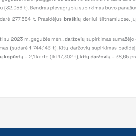
u (32,056 t). Bendras pievagrybių supirkimas buvo panašus k
darė 277,584 t. Prasidėjus
braškių
derliui šiltnamiuose, j
ti su 2023 m. gegužės mėn.,
daržovių
supirkimas sumažėjo 41
mas (sudarė 1 744,143 t). Kitų daržovių supirkimas padidė
ių kopūstų
– 2,1 karto (iki 17,302 t),
kitų daržovių –
38,65 pro