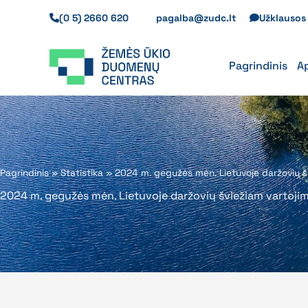
Pereiti
(0 5) 2660 620
pagalba@zudc.lt
Užklauso
prie
turinio
Pagrindinis
A
Pagrindinis
»
Statistika
»
2024 m. gegužės mėn. Lietuvoje daržovių šv
2024 m. gegužės mėn. Lietuvoje daržovių šviežiam vartojim