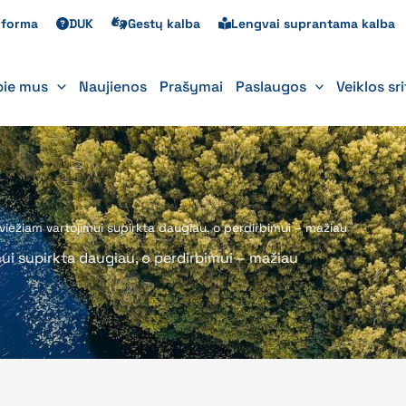
s forma
DUK
Gestų kalba
Lengvai suprantama kalba
pie mus
Naujienos
Prašymai
Paslaugos
Veiklos sr
iežiam vartojimui supirkta daugiau, o perdirbimui – mažiau
ui supirkta daugiau, o perdirbimui – mažiau