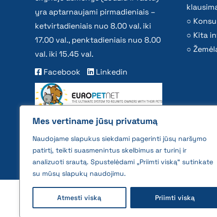
klausima
yra aptarnaujami pirmadieniais –
Konsu
ketvirtadieniais nuo 8.00 val. iki
Kita i
17.00 val., penktadieniais nuo 8.00
Žemėla
val. iki 15.45 val.
Facebook
Linkedin
Mes vertiname jūsų privatumą
Naudojame slapukus siekdami pagerinti jūsų naršymo
patirtį, teikti suasmenintus skelbimus ar turinį ir
analizuoti srautą. Spustelėdami „Priimti viską“ sutinkate
su mūsų slapukų naudojimu.
2026 © All rights reserved | VĮ Žemės ūkio duome
Atmesti viską
Priimti viską