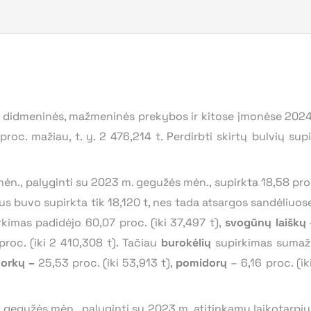
ojų didmeninės, mažmeninės prekybos ir kitose įmonėse 202
roc. mažiau, t. y. 2 476,214 t. Perdirbti skirtų bulvių su
ėn., palyginti su 2023 m. gegužės mėn., supirkta 18,58 proc.
us buvo supirkta tik 18,120 t, nes tada atsargos sandėliuos
rkimas padidėjo 60,07 proc. (iki 37,497 t),
svogūnų laiškų
proc. (iki 2 410,308 t). Tačiau
burokėlių
supirkimas sumažėj
orkų –
25,53 proc. (iki 53,913 t),
pomidorų
– 6,16 proc. (ik
m. gegužės mėn., palyginti su 2023 m. atitinkamu laikotarpi