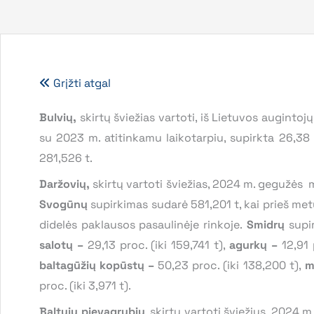
Grįžti atgal
Bulvių,
skirtų šviežias vartoti, iš Lietuvos augint
su 2023 m. atitinkamu laikotarpiu, supirkta 26,38 p
281,526 t.
Daržovių,
skirtų vartoti šviežias, 2024 m. gegužės m
Svogūnų
supirkimas sudarė 581,201 t, kai prieš met
didelės paklausos pasaulinėje rinkoje.
Smidrų
supi
salotų –
29,13 proc. (iki 159,741 t),
agurkų
–
12,91 
baltagūžių kopūstų
–
50,23 proc. (iki 138,200 t),
m
proc. (iki 3,971 t).
Baltųjų pievagrybių
, skirtų vartoti šviežius, 2024 