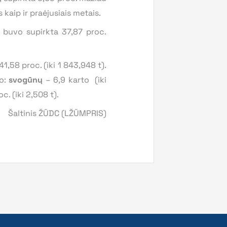
aip ir praėjusiais metais.
ų buvo supirkta 37,87 proc.
,58 proc. (iki 1 843,948 t).
jo:
svogūnų
– 6,9 karto (iki
c. (iki 2,508 t).
Šaltinis ŽŪDC (LŽŪMPRIS)