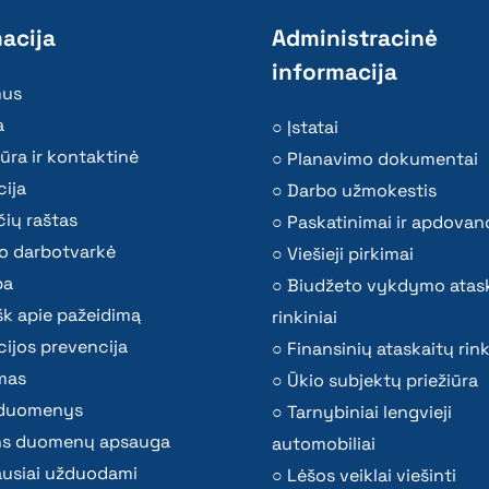
acija
Administracinė
informacija
mus
a
Įstatai
ūra ir kontaktinė
Planavimo dokumentai
ija
Darbo užmokestis
ių raštas
Paskatinimai ir apdovan
o darbotvarkė
Viešieji pirkimai
ba
Biudžeto vykdymo atas
k apie pažeidimą
rinkiniai
ijos prevencija
Finansinių ataskaitų rink
mas
Ūkio subjektų priežiūra
i duomenys
Tarnybiniai lengvieji
s duomenų apsauga
automobiliai
ausiai užduodami
Lėšos veiklai viešinti