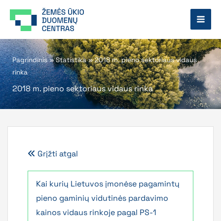
Pereiti
prie
turinio
Pagrindinis
»
Statistika
»
2018 m. pieno sektoriaus vidaus
rinka
2018 m. pieno sektoriaus vidaus rinka
Grįžti atgal
Kai kurių Lietuvos įmonėse pagamintų
pieno gaminių vidutinės pardavimo
kainos vidaus rinkoje pagal PS-1