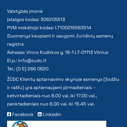
Valstybės įmonė
Įstaigos kodas: 306205513
PVM mokėtojo kodas: LT100015583514
Duomenys kaupiami ir saugomi Juridinių asmenų
registre
Adresas: Vinco Kudirkos g. 18-1 LT-01113 Vilnius
El.p.:
info@zudc.lt
Tel.: (0 5) 266 0620
ŽŪDC Klientų aptarnavimo skyriuje asmenys (žodžiu
ir raštu) yra aptarnaujami pirmadieniais –
ketvirtadieniais nuo 8.00 val. iki 17.00 val.,
penktadieniais nuo 8.00 val. iki 15.45 val.
Facebook
Linkedin