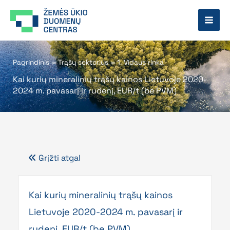
Pereiti
prie
turinio
Pagrindinis
»
Trąšų sektorius
»
1. Vidaus rinka
Kai kurių mineralinių trąšų kainos Lietuvoje 2020-
2024 m. pavasarį ir rudenį, EUR/t (be PVM)
Grįžti atgal
Kai kurių mineralinių trąšų kainos
Lietuvoje 2020-2024 m. pavasarį ir
rudenį, EUR/t (be PVM)