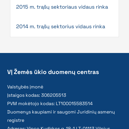
2015 m. trąšų sektoriaus vidaus rinka
2014 m. trąšų sektorius vidaus rinka
VĮ Žemės ūkio duomenų centras
Valstybės įmonė
Įstaigos kodas: 306205513
PVM mokėtojo kodas: LT100015583514
Duomenys kaupiami ir saugomi Juridinių asmenų
registre
Adresas: Vinco Kudirkos g. 18-1 LT-01113 Vilnius