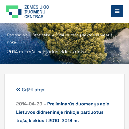
Pereiti
prie
turinio
Pagrindinis
»
Statistika
»
2014 m. trąšų sektorius vidaus
rinka
2014 m. trąšų sektorius vidaus rinka
Grįžti atgal
2014-04-29 –
Preliminarūs duomenys apie
Lietuvos didmeninėje rinkoje parduotus
trąšų kiekius t 2010–2013 m.