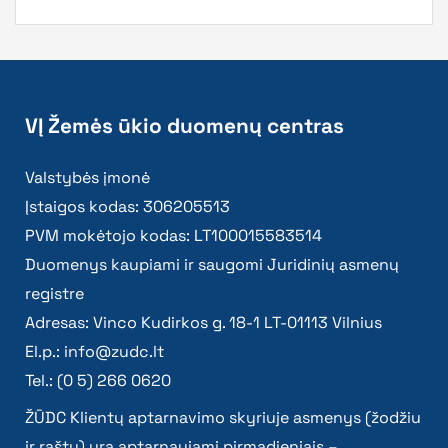
VĮ Žemės ūkio duomenų centras
Valstybės įmonė
Įstaigos kodas: 306205513
PVM mokėtojo kodas: LT100015583514
Duomenys kaupiami ir saugomi Juridinių asmenų
registre
Adresas: Vinco Kudirkos g. 18-1 LT-01113 Vilnius
El.p.:
info@zudc.lt
Tel.: (0 5) 266 0620
ŽŪDC Klientų aptarnavimo skyriuje asmenys (žodžiu
ir raštu) yra aptarnaujami pirmadieniais –