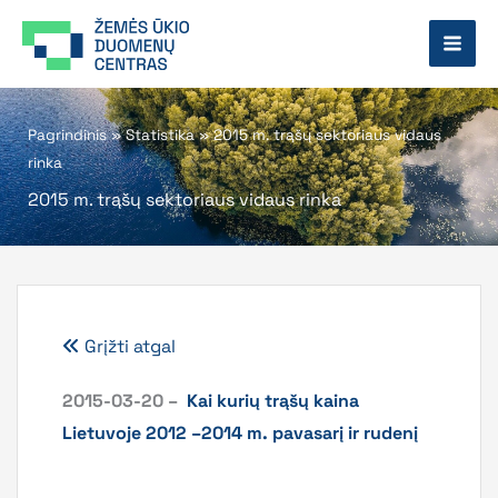
Pereiti
prie
turinio
Pagrindinis
»
Statistika
»
2015 m. trąšų sektoriaus vidaus
rinka
2015 m. trąšų sektoriaus vidaus rinka
Grįžti atgal
2015-03-20 –
Kai kurių trąšų kaina
Lietuvoje 2012 –2014 m. pavasarį ir rudenį