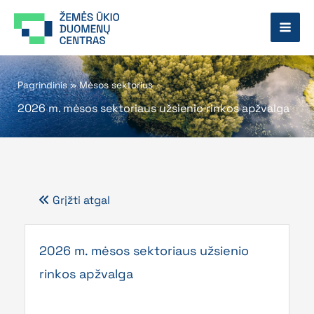
Pereiti
prie
turinio
Pagrindinis
»
Mėsos sektorius
2026 m. mėsos sektoriaus užsienio rinkos apžvalga
Grįžti atgal
Page
Page
Page
Page
2026 m. mėsos sektoriaus užsienio
rinkos apžvalga