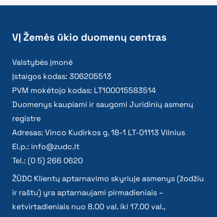
VĮ Žemės ūkio duomenų centras
Valstybės įmonė
Įstaigos kodas: 306205513
PVM mokėtojo kodas: LT100015583514
Duomenys kaupiami ir saugomi Juridinių asmenų
registre
Adresas: Vinco Kudirkos g. 18-1 LT-01113 Vilnius
El.p.:
info@zudc.lt
Tel.: (0 5) 266 0620
ŽŪDC Klientų aptarnavimo skyriuje asmenys (žodžiu
ir raštu) yra aptarnaujami pirmadieniais –
ketvirtadieniais nuo 8.00 val. iki 17.00 val.,