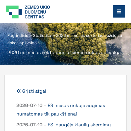
Pereiti
prie
turinio
Pagrindinis
»
Statistika
»
2026 m. mėsos sektoriaus užsienio
rinkos apžvalga
2026 m. mėsos sektoriaus užsienio rinkos apžvalga
Grįžti atgal
2026-07-10
–
ES mėsos rinkoje augimas
numatomas tik paukštienai
2026-07-10
–
ES daugėja kiaulių skerdimų