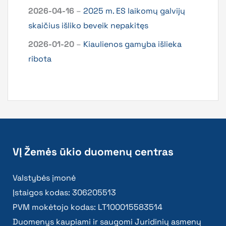
2026-04-16
–
2025 m. ES laikomų galvijų
skaičius išliko beveik nepakitęs
2026-01-20
–
Kiaulienos gamyba išlieka
ribota
VĮ Žemės ūkio duomenų centras
Valstybės įmonė
Įstaigos kodas: 306205513
PVM mokėtojo kodas: LT100015583514
Duomenys kaupiami ir saugomi Juridinių asmenų