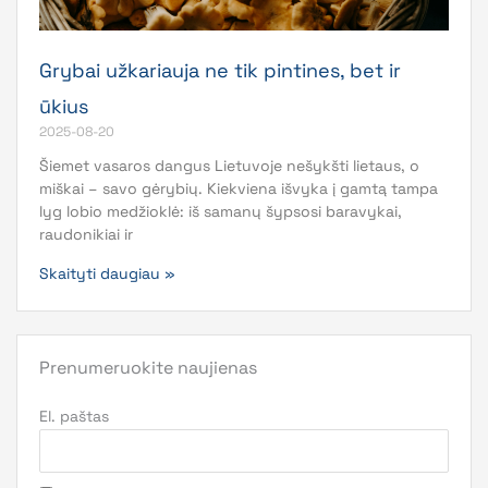
Grybai užkariauja ne tik pintines, bet ir
ūkius
2025-08-20
Šiemet vasaros dangus Lietuvoje nešykšti lietaus, o
miškai – savo gėrybių. Kiekviena išvyka į gamtą tampa
lyg lobio medžioklė: iš samanų šypsosi baravykai,
raudonikiai ir
Skaityti daugiau »
Prenumeruokite naujienas
El. paštas