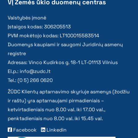
VĮ Žemės ūkio duomenų centras
Valstybės įmonė
Įstaigos kodas: 306205513
PVM mokėtojo kodas: LT100015583514
Duomenys kaupiami ir saugomi Juridinių asmenų
registre
Adresas: Vinco Kudirkos g. 18-1 LT-01113 Vilnius
El.p.:
info@zudc.lt
Tel.: (0 5) 266 0620
ŽŪDC Klientų aptarnavimo skyriuje asmenys (žodžiu
ir raštu) yra aptarnaujami pirmadieniais –
ketvirtadieniais nuo 8.00 val. iki 17.00 val.,
penktadieniais nuo 8.00 val. iki 15.45 val.
Facebook
Linkedin