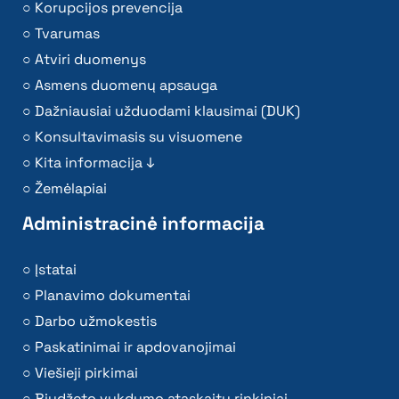
Korupcijos prevencija
Tvarumas
Atviri duomenys
Asmens duomenų apsauga
Dažniausiai užduodami klausimai (DUK)
Konsultavimasis su visuomene
Kita informacija ↓
Žemėlapiai
Administracinė informacija
Įstatai
Planavimo dokumentai
Darbo užmokestis
Paskatinimai ir apdovanojimai
Viešieji pirkimai
Biudžeto vykdymo ataskaitų rinkiniai