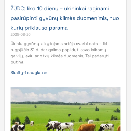
ŽŪDC: liko 10 dienų – ūkininkai raginami
pasirūpinti gyvūnų kilmės duomenimis, nuo
kurių priklauso parama
2025-08-20
Ūkinių gyvūnų laikytojams artėja svarbi data – iki
rugpjūčio 31 d. dar galima papildyti savo laikomų
galvijų, avių ar ožkų kilmės duomenis. Tai padaryti
būtina
Skaityti daugiau »