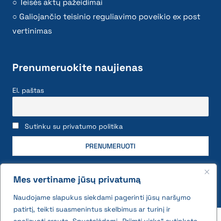
Teisės aktų pažeidimai
Galiojančio teisinio reguliavimo poveikio ex post
vertinimas
Prenumeruokite naujienas
El. paštas
Sutinku su privatumo politika
Mes vertiname jūsų privatumą
Naudojame slapukus siekdami pagerinti jūsų naršymo
patirtį, teikti suasmenintus skelbimus ar turinį ir
2026 © All rights reserved | VĮ Žemės ūkio duomenų