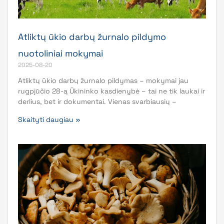
Atliktų ūkio darbų žurnalo pildymo
nuotoliniai mokymai
2025-08-20
Atliktų ūkio darbų žurnalo pildymas – mokymai jau
rugpjūčio 28-ą Ūkininko kasdienybė – tai ne tik laukai ir
derlius, bet ir dokumentai. Vienas svarbiausių –
Skaityti daugiau »