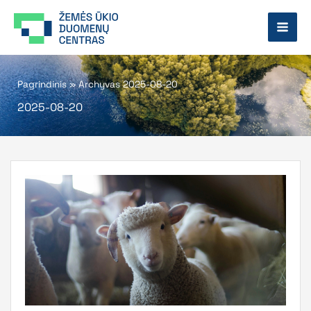
Pereiti
prie
turinio
Pagrindinis
»
Archyvas 2025-08-20
2025-08-20