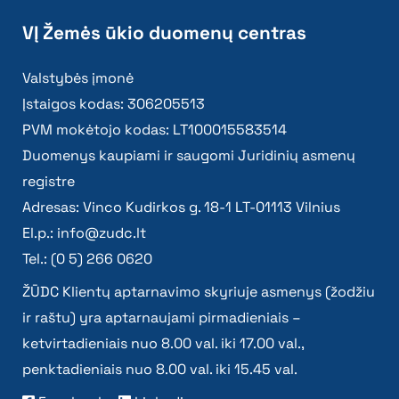
VĮ Žemės ūkio duomenų centras
Valstybės įmonė
Įstaigos kodas: 306205513
PVM mokėtojo kodas: LT100015583514
Duomenys kaupiami ir saugomi Juridinių asmenų
registre
Adresas: Vinco Kudirkos g. 18-1 LT-01113 Vilnius
El.p.:
info@zudc.lt
Tel.: (0 5) 266 0620
ŽŪDC Klientų aptarnavimo skyriuje asmenys (žodžiu
ir raštu) yra aptarnaujami pirmadieniais –
ketvirtadieniais nuo 8.00 val. iki 17.00 val.,
penktadieniais nuo 8.00 val. iki 15.45 val.