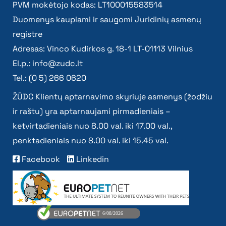
PVM mokėtojo kodas: LT100015583514
Duomenys kaupiami ir saugomi Juridinių asmenų
registre
Adresas: Vinco Kudirkos g. 18-1 LT-01113 Vilnius
El.p.:
info@zudc.lt
Tel.: (0 5) 266 0620
ŽŪDC Klientų aptarnavimo skyriuje asmenys (žodžiu
ir raštu) yra aptarnaujami pirmadieniais –
ketvirtadieniais nuo 8.00 val. iki 17.00 val.,
penktadieniais nuo 8.00 val. iki 15.45 val.
Facebook
Linkedin