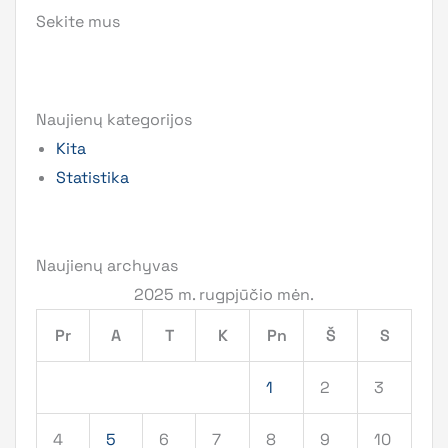
Sekite mus
Naujienų kategorijos
Kita
Statistika
Naujienų archyvas
2025 m. rugpjūčio mėn.
Pr
A
T
K
Pn
Š
S
1
2
3
4
5
6
7
8
9
10