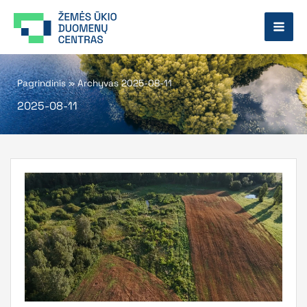
Pereiti
prie
turinio
Pagrindinis
»
Archyvas 2025-08-11
2025-08-11