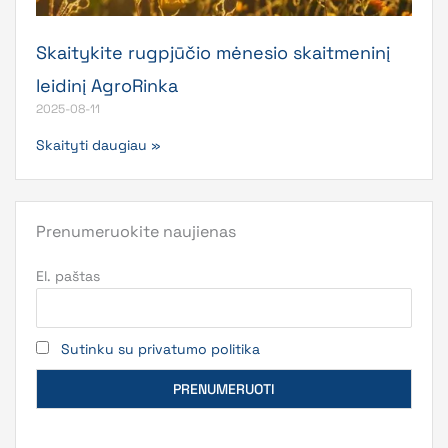
Skaitykite rugpjūčio mėnesio skaitmeninį
leidinį AgroRinka
2025-08-11
Skaityti daugiau »
Prenumeruokite naujienas
El. paštas
Sutinku su privatumo politika