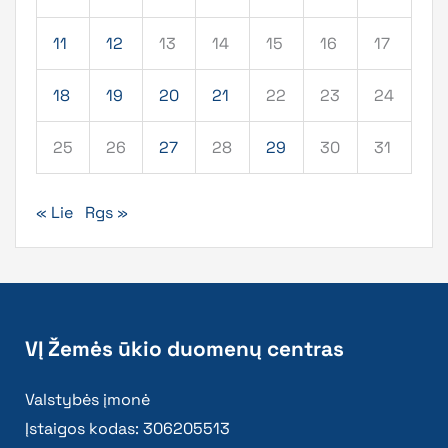
11
12
13
14
15
16
17
18
19
20
21
22
23
24
25
26
27
28
29
30
31
« Lie
Rgs »
VĮ Žemės ūkio duomenų centras
Valstybės įmonė
Įstaigos kodas: 306205513