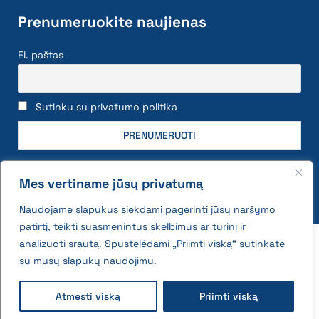
Prenumeruokite naujienas
El. paštas
Sutinku su privatumo politika
Mes vertiname jūsų privatumą
Naudojame slapukus siekdami pagerinti jūsų naršymo
patirtį, teikti suasmenintus skelbimus ar turinį ir
2026 © All rights reserved | VĮ Žemės ūkio duomenų
analizuoti srautą. Spustelėdami „Priimti viską“ sutinkate
centras
su mūsų slapukų naudojimu.
Privatumo politika ir slapukų naudojimo taisyklės
Atmesti viską
Priimti viską
Interneto svetainės medis