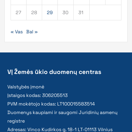
27
28
29
30
31
« Vas
Bal »
VĮ Žemės ūkio duomenų centras
Valstybės įmonė
Įstaigos kodas: 306205513
PVM mokėtojo kodas: LT100015583514
Duomenys kaupiami ir saugomi Juridinių asmenų
registre
Adresas: Vinco Kudirkos g. 18-1 LT-01113 Vilnius