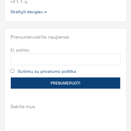
už t, t. y.
Skaityti daugiau »
Prenumeruokite naujienas
El. paštas
Sutinku su privatumo politika
Sekite mus