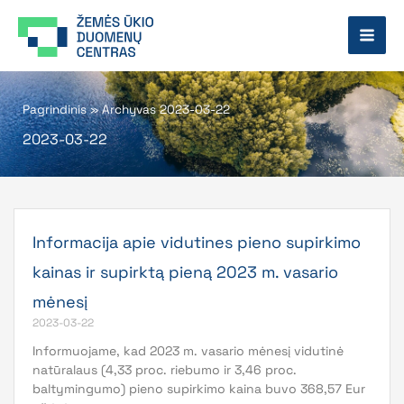
Pereiti
prie
turinio
Pagrindinis
»
Archyvas 2023-03-22
2023-03-22
Informacija apie vidutines pieno supirkimo
kainas ir supirktą pieną 2023 m. vasario
mėnesį
2023-03-22
Informuojame, kad 2023 m. vasario mėnesį vidutinė
natūralaus (4,33 proc. riebumo ir 3,46 proc.
baltymingumo) pieno supirkimo kaina buvo 368,57 Eur