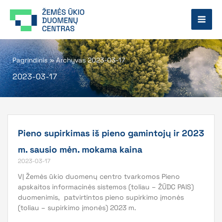
Pereiti
prie
turinio
Pagrindinis
»
Archyvas 2023-03-17
2023-03-17
Pieno supirkimas iš pieno gamintojų ir 2023
m. sausio mėn. mokama kaina
2023-03-17
VĮ Žemės ūkio duomenų centro tvarkomos Pieno
apskaitos informacinės sistemos (toliau – ŽŪDC PAIS)
duomenimis, patvirtintos pieno supirkimo įmonės
(toliau – supirkimo įmonės) 2023 m.