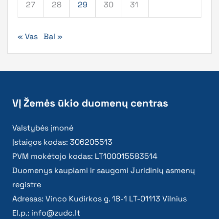
27
28
29
30
31
« Vas
Bal »
VĮ Žemės ūkio duomenų centras
Valstybės įmonė
Įstaigos kodas: 306205513
PVM mokėtojo kodas: LT100015583514
Duomenys kaupiami ir saugomi Juridinių asmenų
registre
Adresas: Vinco Kudirkos g. 18-1 LT-01113 Vilnius
El.p.:
info@zudc.lt