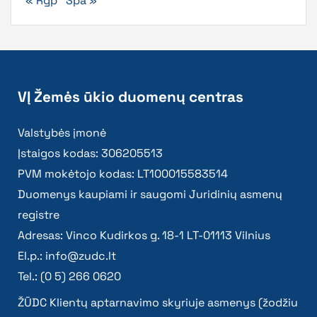
« Rgp
Spa »
VĮ Žemės ūkio duomenų centras
Valstybės įmonė
Įstaigos kodas: 306205513
PVM mokėtojo kodas: LT100015583514
Duomenys kaupiami ir saugomi Juridinių asmenų
registre
Adresas: Vinco Kudirkos g. 18-1 LT-01113 Vilnius
El.p.:
info@zudc.lt
Tel.: (0 5) 266 0620
ŽŪDC Klientų aptarnavimo skyriuje asmenys (žodžiu