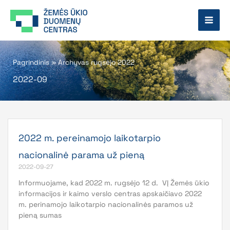
Pereiti
prie
turinio
Pagrindinis
»
Archyvas rugsėjo 2022
2022-09
2022 m. pereinamojo laikotarpio
nacionalinė parama už pieną
2022-09-27
Informuojame, kad 2022 m. rugsėjo 12 d. VĮ Žemės ūkio
informacijos ir kaimo verslo centras apskaičiavo 2022
m. perinamojo laikotarpio nacionalinės paramos už
pieną sumas