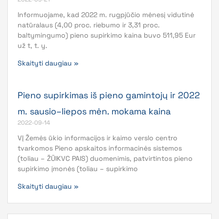
Informuojame, kad 2022 m. rugpjūčio mėnesį vidutinė
natūralaus (4,00 proc. riebumo ir 3,31 proc.
baltymingumo) pieno supirkimo kaina buvo 511,95 Eur
už t, t. y.
Skaityti daugiau »
Pieno supirkimas iš pieno gamintojų ir 2022
m. sausio–liepos mėn. mokama kaina
2022-09-14
VĮ Žemės ūkio informacijos ir kaimo verslo centro
tvarkomos Pieno apskaitos informacinės sistemos
(toliau – ŽŪIKVC PAIS) duomenimis, patvirtintos pieno
supirkimo įmonės (toliau – supirkimo
Skaityti daugiau »