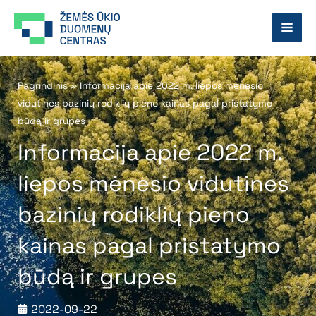
Pereiti
prie
turinio
Pagrindinis
»
Informacija apie 2022 m. liepos mėnesio
vidutines bazinių rodiklių pieno kainas pagal pristatymo
būdą ir grupes
Informacija apie 2022 m.
liepos mėnesio vidutines
bazinių rodiklių pieno
kainas pagal pristatymo
būdą ir grupes
2022-09-22