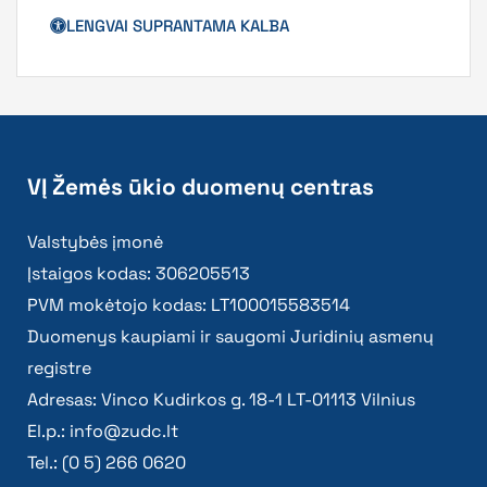
LENGVAI SUPRANTAMA KALBA
VĮ Žemės ūkio duomenų centras
Valstybės įmonė
Įstaigos kodas: 306205513
PVM mokėtojo kodas: LT100015583514
Duomenys kaupiami ir saugomi Juridinių asmenų
registre
Adresas: Vinco Kudirkos g. 18-1 LT-01113 Vilnius
El.p.:
info@zudc.lt
Tel.: (0 5) 266 0620