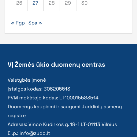
26
27
28
29
30
« Rgp
Spa »
VĮ Žemės ūkio duomenų centras
Valstybės įmonė
Įstaigos kodas: 306205513
PVM mokėtojo kodas: LT100015583514
Duomenys kaupiami ir saugomi Juridinių asmenų
registre
Adresas: Vinco Kudirkos g. 18-1 LT-01113 Vilnius
El.p.:
info@zudc.lt