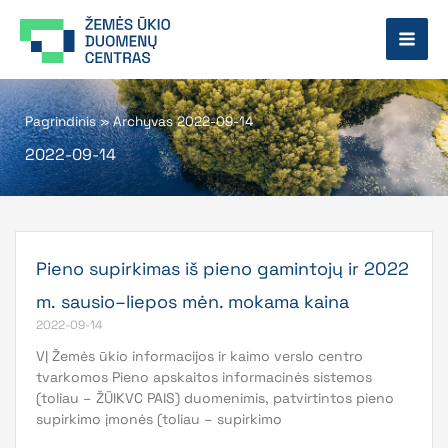
Pereiti
prie
turinio
Pagrindinis
»
Archyvas 2022-09-14
2022-09-14
Pieno supirkimas iš pieno gamintojų ir 2022
m. sausio–liepos mėn. mokama kaina
2022-09-14
VĮ Žemės ūkio informacijos ir kaimo verslo centro
tvarkomos Pieno apskaitos informacinės sistemos
(toliau – ŽŪIKVC PAIS) duomenimis, patvirtintos pieno
supirkimo įmonės (toliau – supirkimo