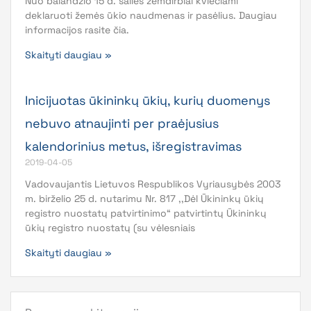
Nuo balandžio 15 d. šalies žemdirbiai kviečiami
deklaruoti žemės ūkio naudmenas ir pasėlius. Daugiau
informacijos rasite čia.
Skaityti daugiau »
Inicijuotas ūkininkų ūkių, kurių duomenys
nebuvo atnaujinti per praėjusius
kalendorinius metus, išregistravimas
2019-04-05
Vadovaujantis Lietuvos Respublikos Vyriausybės 2003
m. birželio 25 d. nutarimu Nr. 817 ,,Dėl Ūkininkų ūkių
registro nuostatų patvirtinimo“ patvirtintų Ūkininkų
ūkių registro nuostatų (su vėlesniais
Skaityti daugiau »