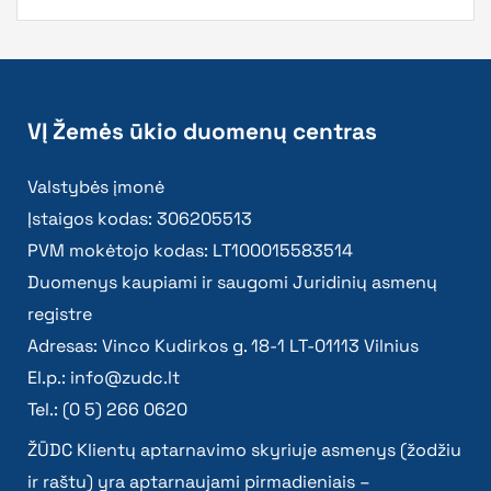
VĮ Žemės ūkio duomenų centras
Valstybės įmonė
Įstaigos kodas: 306205513
PVM mokėtojo kodas: LT100015583514
Duomenys kaupiami ir saugomi Juridinių asmenų
registre
Adresas: Vinco Kudirkos g. 18-1 LT-01113 Vilnius
El.p.:
info@zudc.lt
Tel.: (0 5) 266 0620
ŽŪDC Klientų aptarnavimo skyriuje asmenys (žodžiu
ir raštu) yra aptarnaujami pirmadieniais –