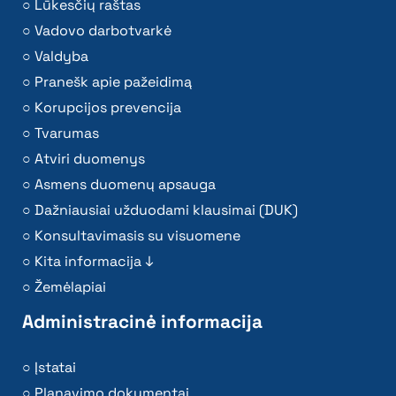
Lūkesčių raštas
Vadovo darbotvarkė
Valdyba
Pranešk apie pažeidimą
Korupcijos prevencija
Tvarumas
Atviri duomenys
Asmens duomenų apsauga
Dažniausiai užduodami klausimai (DUK)
Konsultavimasis su visuomene
Kita informacija ↓
Žemėlapiai
Administracinė informacija
Įstatai
Planavimo dokumentai