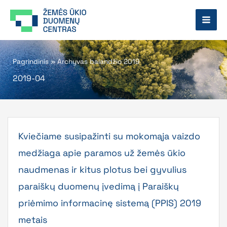
Pereiti
prie
turinio
Pagrindinis
»
Archyvas balandžio 2019
2019-04
Kviečiame susipažinti su mokomąja vaizdo
medžiaga apie paramos už žemės ūkio
naudmenas ir kitus plotus bei gyvulius
paraiškų duomenų įvedimą į Paraiškų
priėmimo informacinę sistemą (PPIS) 2019
metais