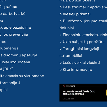
Darbo užmokestis
ių raštas
Paskatinimai ir apdovan
o darbotvarkė
Viešieji pirkimai
ba
Biudžeto vykdymo atas
k apie pažeidimą
rinkiniai
ijos prevencija
Finansinių ataskaitų rink
mas
Ūkio subjektų priežiūra
i duomenys
Tarnybiniai lengvieji
s duomenų apsauga
automobiliai
ausiai užduodami
Lėšos veiklai viešinti
i (DUK)
Kita informacija
ltavimasis su visuomene
nformacija ↓
piai