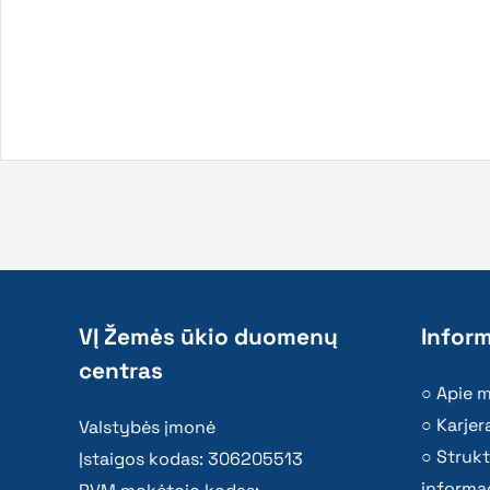
VĮ Žemės ūkio duomenų
Inform
centras
Apie 
Karjer
Valstybės įmonė
Strukt
Įstaigos kodas: 306205513
informac