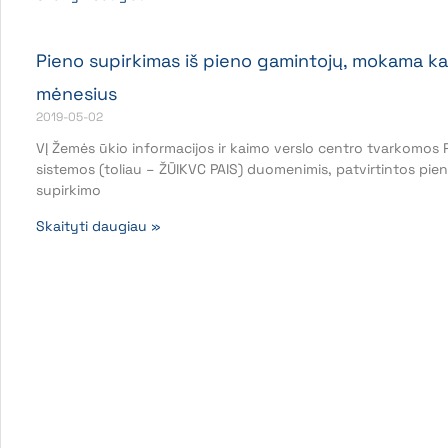
Pieno supirkimas iš pieno gamintojų, mokama ka
mėnesius
2019-05-02
VĮ Žemės ūkio informacijos ir kaimo verslo centro tvarkomos 
sistemos (toliau – ŽŪIKVC PAIS) duomenimis, patvirtintos pie
supirkimo
Skaityti daugiau »