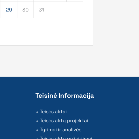
29
30
31
Teisinė Informacija
Teisės aktai
Teisės aktų projektai
Tyrimai ir analizės
Teisės aktų pažeidimai