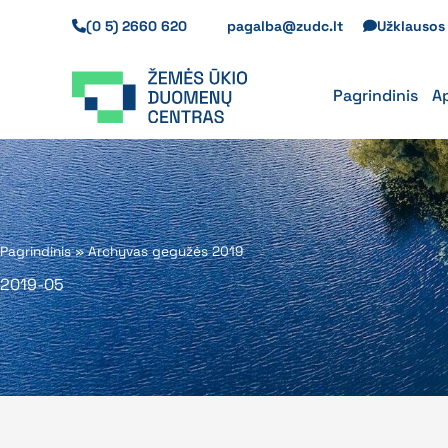
Pereiti
(0 5) 2660 620
pagalba@zudc.lt
Užklauso
prie
turinio
Pagrindinis
A
Pagrindinis
»
Archyvas gegužės 2019
2019-05