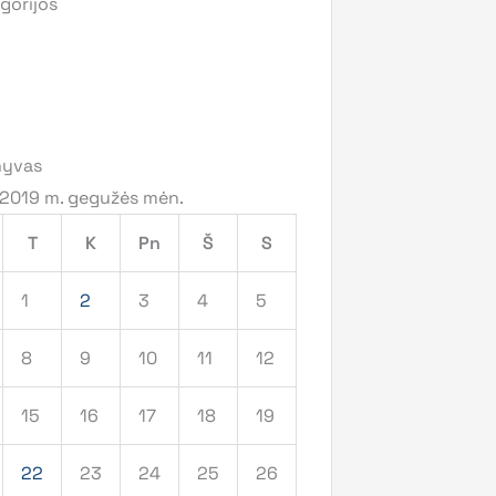
gorijos
hyvas
2019 m. gegužės mėn.
T
K
Pn
Š
S
1
2
3
4
5
8
9
10
11
12
15
16
17
18
19
22
23
24
25
26