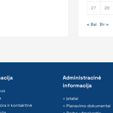
27
28
« Bal
Bir »
acija
Administracinė
informacija
mus
a
Įstatai
ūra ir kontaktinė
Planavimo dokumentai
ija