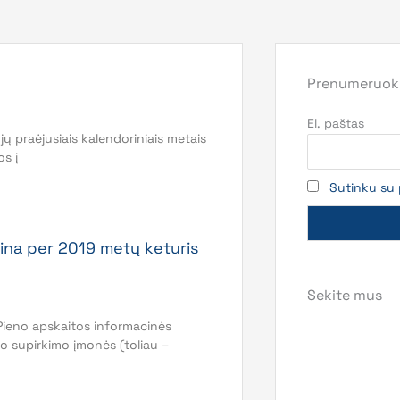
Prenumeruoki
El. paštas
 jų praėjusiais kalendoriniais metais
s į
Sutinku su 
ina per 2019 metų keturis
Sekite mus
Pieno apskaitos informacinės
no supirkimo įmonės (toliau –