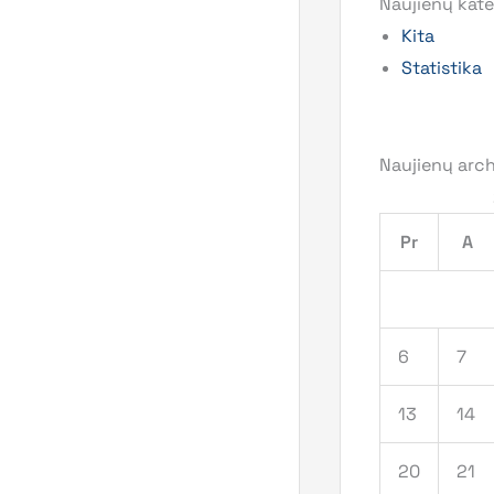
Naujienų kate
Kita
Statistika
Naujienų arc
Pr
A
6
7
13
14
20
21