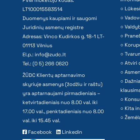
PVM mokėtojo kodas:
Lūkesč
LT100015583514
Vadov
Duomenys kaupiami ir saugomi
Valdy
Juridinių asmenų registre
Praneš
Adresas: Vinco Kudirkos g. 18-1 LT-
Korupc
01113 Vilnius
Tvaru
El.p.:
info@zudc.lt
Atvir
Tel.: (0 5) 266 0620
Asmen
ŽŪDC Klientų aptarnavimo
Dažni
skyriuje asmenys (žodžiu ir raštu)
klausima
yra aptarnaujami pirmadieniais –
Konsu
ketvirtadieniais nuo 8.00 val. iki
Kita i
17.00 val., penktadieniais nuo 8.00
Žemėla
val. iki 15.45 val.
Facebook
Linkedin