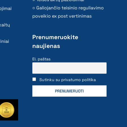
Galiojančio teisinio reguliavimo
ojimai
poveikio ex post vertinimas
kaitų
Prenumeruokite
iniai
naujienas
El. paštas
Sutinku su privatumo politika