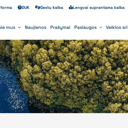
s forma
DUK
Gestų kalba
Lengvai suprantama kalba
pie mus
Naujienos
Prašymai
Paslaugos
Veiklos sr