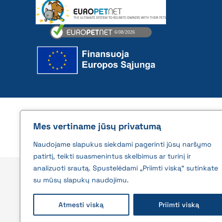
2026 © All rights reserved | VĮ Žemės ūkio duome
Mes vertiname jūsų privatumą
Naudojame slapukus siekdami pagerinti jūsų naršymo
patirtį, teikti suasmenintus skelbimus ar turinį ir
analizuoti srautą. Spustelėdami „Priimti viską“ sutinkate
su mūsų slapukų naudojimu.
Atmesti viską
Priimti viską