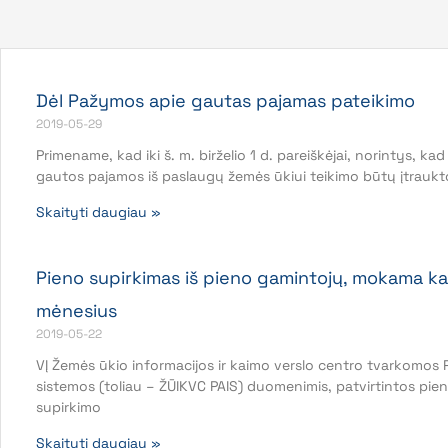
Dėl Pažymos apie gautas pajamas pateikimo
2019-05-29
Primename, kad iki š. m. birželio 1 d. pareiškėjai, norintys, kad
gautos pajamos iš paslaugų žemės ūkiui teikimo būtų įtraukto
Skaityti daugiau »
Pieno supirkimas iš pieno gamintojų, mokama ka
mėnesius
2019-05-22
VĮ Žemės ūkio informacijos ir kaimo verslo centro tvarkomos 
sistemos (toliau – ŽŪIKVC PAIS) duomenimis, patvirtintos pie
supirkimo
Skaityti daugiau »