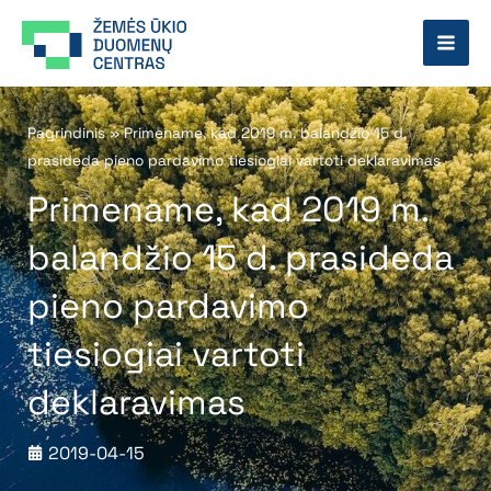
Pereiti
prie
turinio
Pagrindinis
»
Primename, kad 2019 m. balandžio 15 d.
prasideda pieno pardavimo tiesiogiai vartoti deklaravimas
Primename, kad 2019 m.
balandžio 15 d. prasideda
pieno pardavimo
tiesiogiai vartoti
deklaravimas
2019-04-15