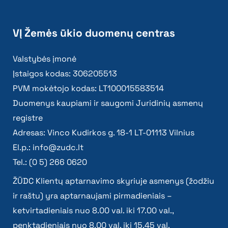
VĮ Žemės ūkio duomenų centras
Valstybės įmonė
Įstaigos kodas: 306205513
PVM mokėtojo kodas: LT100015583514
Duomenys kaupiami ir saugomi Juridinių asmenų
registre
Adresas: Vinco Kudirkos g. 18-1 LT-01113 Vilnius
El.p.:
info@zudc.lt
Tel.: (0 5) 266 0620
ŽŪDC Klientų aptarnavimo skyriuje asmenys (žodžiu
ir raštu) yra aptarnaujami pirmadieniais –
ketvirtadieniais nuo 8.00 val. iki 17.00 val.,
penktadieniais nuo 8.00 val. iki 15.45 val.