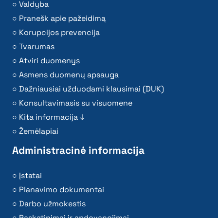
Valdyba
Pranešk apie pažeidimą
Korupcijos prevencija
Tvarumas
Atviri duomenys
Asmens duomenų apsauga
Dažniausiai užduodami klausimai (DUK)
Konsultavimasis su visuomene
Kita informacija ↓
Žemėlapiai
Administracinė informacija
Įstatai
Planavimo dokumentai
Darbo užmokestis
Paskatinimai ir apdovanojimai