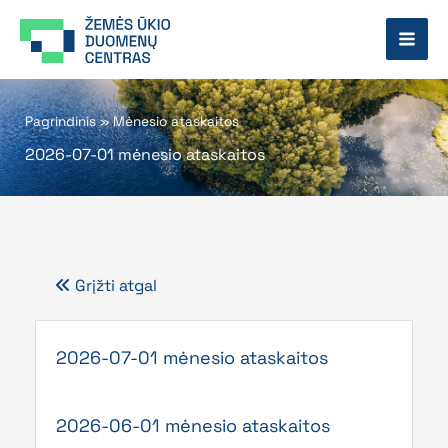
Pereiti
prie
turinio
Pagrindinis
»
Mėnesio ataskaitos
2026-07-01 mėnesio ataskaitos
Grįžti atgal
Page
Page
Page
Page
Page
2026-07-01 mėnesio ataskaitos
2026-06-01 mėnesio ataskaitos