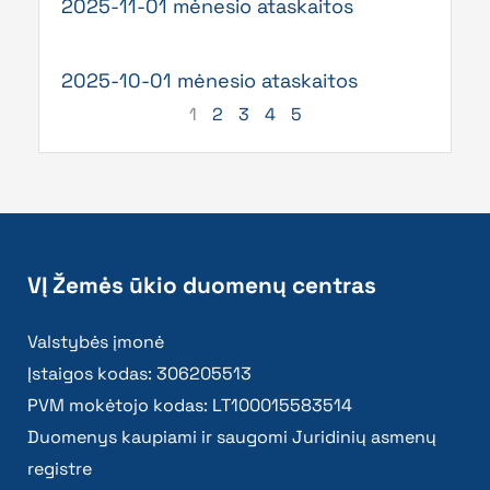
2025-11-01 mėnesio ataskaitos
2025-10-01 mėnesio ataskaitos
1
2
3
4
5
VĮ Žemės ūkio duomenų centras
Valstybės įmonė
Įstaigos kodas: 306205513
PVM mokėtojo kodas: LT100015583514
Duomenys kaupiami ir saugomi Juridinių asmenų
registre