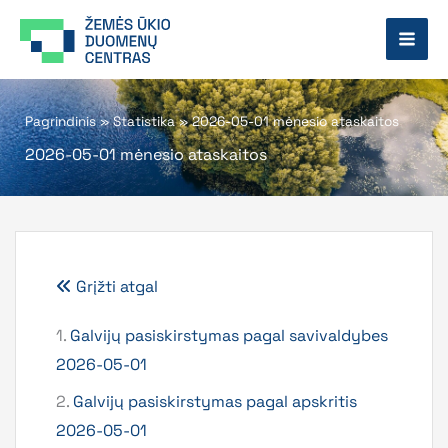
Pereiti
prie
turinio
Pagrindinis
»
Statistika
»
2026-05-01 mėnesio ataskaitos
2026-05-01 mėnesio ataskaitos
Grįžti atgal
1.
Galvijų pasiskirstymas pagal savivaldybes
2026-05-01
2.
Galvijų pasiskirstymas pagal apskritis
2026-05-01