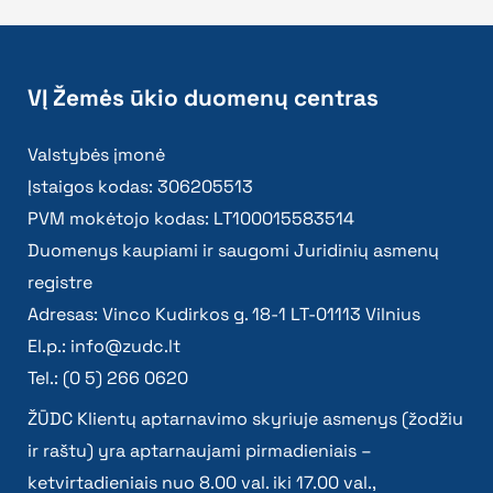
VĮ Žemės ūkio duomenų centras
Valstybės įmonė
Įstaigos kodas: 306205513
PVM mokėtojo kodas: LT100015583514
Duomenys kaupiami ir saugomi Juridinių asmenų
registre
Adresas: Vinco Kudirkos g. 18-1 LT-01113 Vilnius
El.p.:
info@zudc.lt
Tel.: (0 5) 266 0620
ŽŪDC Klientų aptarnavimo skyriuje asmenys (žodžiu
ir raštu) yra aptarnaujami pirmadieniais –
ketvirtadieniais nuo 8.00 val. iki 17.00 val.,