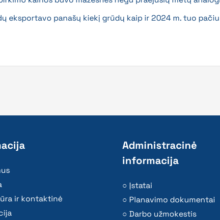
dų eksportavo panašų kiekį grūdų kaip ir 2024 m. tuo pači
acija
Administracinė
informacija
mus
a
Įstatai
ūra ir kontaktinė
Planavimo dokumentai
ija
Darbo užmokestis