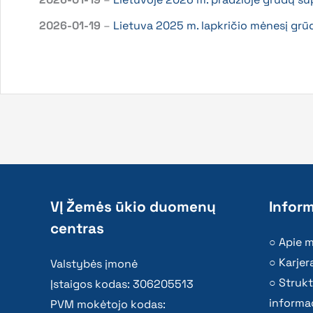
2026-01-19
–
Lietuva 2025 m. lapkričio mėnesį grū
VĮ Žemės ūkio duomenų
Inform
centras
Apie 
Karjer
Valstybės įmonė
Strukt
Įstaigos kodas: 306205513
informac
PVM mokėtojo kodas: