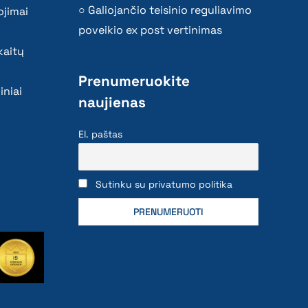
Galiojančio teisinio reguliavimo
ojimai
poveikio ex post vertinimas
kaitų
Prenumeruokite
iniai
naujienas
El. paštas
Sutinku su privatumo politika