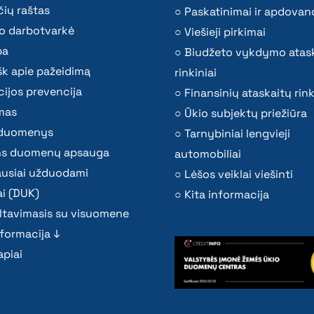
ių raštas
Paskatinimai ir apdovan
o darbotvarkė
Viešieji pirkimai
ba
Biudžeto vykdymo atas
k apie pažeidimą
rinkiniai
ijos prevencija
Finansinių ataskaitų rink
mas
Ūkio subjektų priežiūra
i duomenys
Tarnybiniai lengvieji
s duomenų apsauga
automobiliai
ausiai užduodami
Lėšos veiklai viešinti
i (DUK)
Kita informacija
ltavimasis su visuomene
nformacija ↓
piai