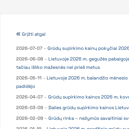
Grįžti atgal
2026-07-07
–
Grūdų supirkimo kainų pokyčiai 2026 
2026-06-08
–
Lietuvoje 2026 m. gegužės pabaigoje
tačiau išliko mažesnės nei prieš metus
2026-05-11
–
Lietuvoje 2026 m. balandžio mėnesio
padidėjo
2026-04-07
–
Grūdų supirkimo kainos 2026 m. kovo 
2026-03-09
–
Dalies grūdų supirkimo kainos Lietuv
2026-02-09
–
Grūdų rinka – nežymūs savaitiniai sv
2026-01-19
–
Lietuvoje 2026 m. pradžioje grūdų su