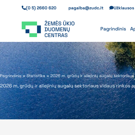
Pereiti
(0 5) 2660 620
pagalba@zudc.lt
Užklauso
prie
turinio
Pagrindinis
A
Pagrindinis
»
Statistika
»
2026 m. grūdų ir aliejinių augalų sektoriau
2026 m. grūdų ir aliejinių augalų sektoriaus vidaus rinkos 