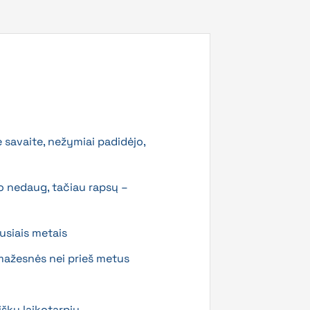
savaite, nežymiai padidėjo,
o nedaug, tačiau rapsų –
usiais metais
 mažesnės nei prieš metus
šku laikotarpiu