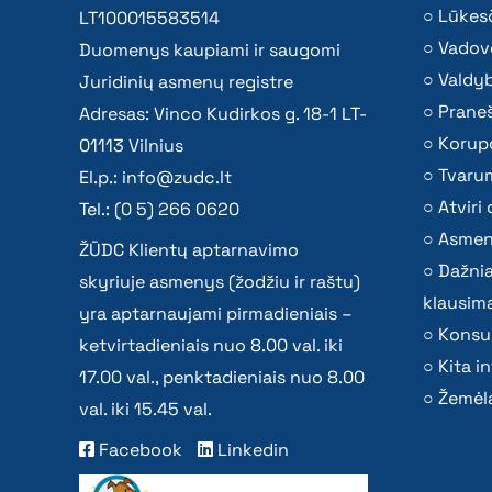
Lūkesč
LT100015583514
Vadov
Duomenys kaupiami ir saugomi
Valdy
Juridinių asmenų registre
Praneš
Adresas: Vinco Kudirkos g. 18-1 LT-
Korupc
01113 Vilnius
Tvaru
El.p.:
info@zudc.lt
Atvir
Tel.: (0 5) 266 0620
Asmen
ŽŪDC Klientų aptarnavimo
Dažni
skyriuje asmenys (žodžiu ir raštu)
klausima
yra aptarnaujami pirmadieniais –
Konsu
ketvirtadieniais nuo 8.00 val. iki
Kita i
17.00 val., penktadieniais nuo 8.00
Žemėla
val. iki 15.45 val.
Facebook
Linkedin