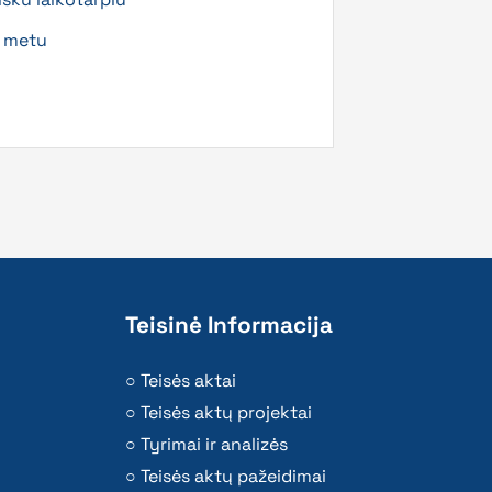
u metu
Teisinė Informacija
Teisės aktai
Teisės aktų projektai
Tyrimai ir analizės
Teisės aktų pažeidimai