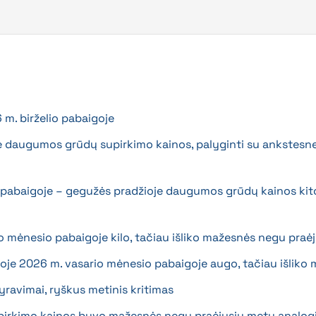
m. birželio pabaigoje
 daugumos grūdų supirkimo kainos, palyginti su ankstesne 
 pabaigoje – gegužės pradžioje daugumos grūdų kainos kit
mėnesio pabaigoje kilo, tačiau išliko mažesnės negu praėj
oje 2026 m. vasario mėnesio pabaigoje augo, tačiau išliko
yravimai, ryškus metinis kritimas
pirkimo kainos buvo mažesnės negu praėjusių metų analogi