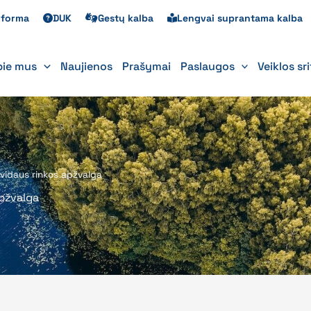
s forma
DUK
Gestų kalba
Lengvai suprantama kalba
pie mus
Naujienos
Prašymai
Paslaugos
Veiklos sr
s vidaus rinkos apžvalga
apžvalga