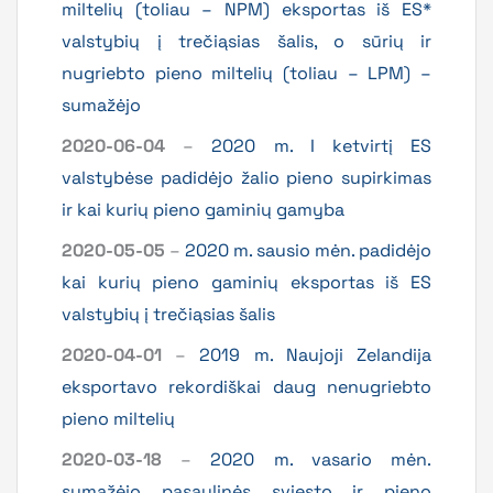
miltelių (toliau – NPM) eksportas iš ES*
valstybių į trečiąsias šalis, o sūrių ir
nugriebto pieno miltelių (toliau – LPM) –
sumažėjo
2020-06-04
–
2020 m. I ketvirtį ES
valstybėse padidėjo žalio pieno supirkimas
ir kai kurių pieno gaminių gamyba
2020-05-05
–
2020 m. sausio mėn. padidėjo
kai kurių pieno gaminių eksportas iš ES
valstybių į trečiąsias šalis
2020-04-01
–
2019 m. Naujoji Zelandija
eksportavo rekordiškai daug nenugriebto
pieno miltelių
2020-03-18
–
2020 m. vasario mėn.
sumažėjo pasaulinės sviesto ir pieno