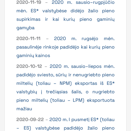
2020-11-19
–
2020 m. sausio–rugpjūčio
mėn. ES* valstybėse didėjo žalio pieno
supirkimas ir kai kurių pieno gaminių
gamyba
2020-11-11
–
2020 m. rugsėjo mėn.
pasaulinėje rinkoje padidėjo kai kurių pieno
gaminių kainos
2020-10-12
–
2020 m. sausio–liepos mėn.
padidėjo sviesto, sūrių ir nenugriebto pieno
miltelių (toliau – NPM) eksportas iš ES*
valstybių į trečiąsias šalis, o nugriebto
pieno miltelių (toliau – LPM) eksportuota
mažiau
2020-09-22
–
2020 m. I pusmetį ES* (toliau
– ES) valstybėse padidėjo žalio pieno