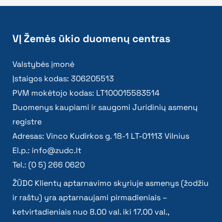
VĮ Žemės ūkio duomenų centras
Valstybės įmonė
Įstaigos kodas: 306205513
PVM mokėtojo kodas: LT100015583514
Duomenys kaupiami ir saugomi Juridinių asmenų
registre
Adresas: Vinco Kudirkos g. 18-1 LT-01113 Vilnius
El.p.:
info@zudc.lt
Tel.: (0 5) 266 0620
ŽŪDC Klientų aptarnavimo skyriuje asmenys (žodžiu
ir raštu) yra aptarnaujami pirmadieniais –
ketvirtadieniais nuo 8.00 val. iki 17.00 val.,