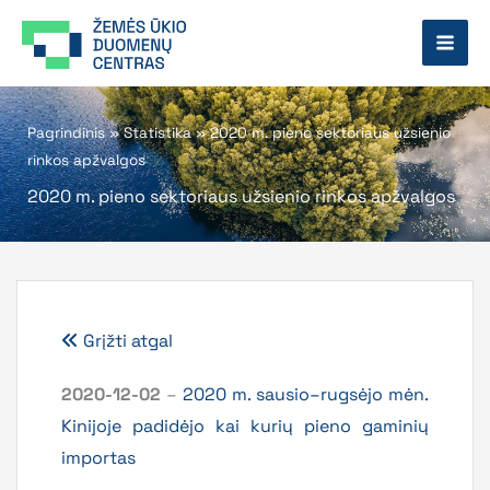
Pereiti
prie
turinio
Pagrindinis
»
Statistika
»
2020 m. pieno sektoriaus užsienio
rinkos apžvalgos
2020 m. pieno sektoriaus užsienio rinkos apžvalgos
Grįžti atgal
2020-12-02
–
2020 m. sausio–rugsėjo mėn.
Kinijoje padidėjo kai kurių pieno gaminių
importas