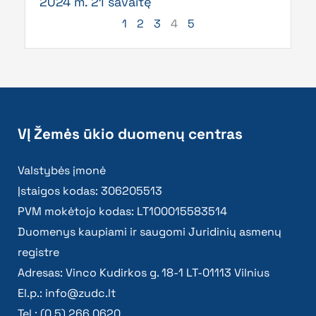
2024 m. 21 savaitę
1
2
3
4
5
VĮ Žemės ūkio duomenų centras
Valstybės įmonė
Įstaigos kodas: 306205513
PVM mokėtojo kodas: LT100015583514
Duomenys kaupiami ir saugomi Juridinių asmenų
registre
Adresas: Vinco Kudirkos g. 18-1 LT-01113 Vilnius
El.p.:
info@zudc.lt
Tel.: (0 5) 266 0620