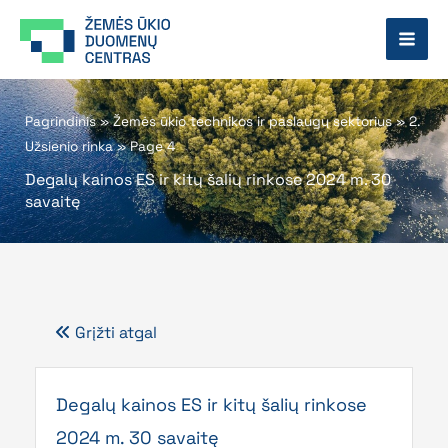
Pereiti
prie
turinio
Pagrindinis
»
Žemės ūkio technikos ir paslaugų sektorius
»
2.
Užsienio rinka
»
Page 4
Degalų kainos ES ir kitų šalių rinkose 2024 m. 30
savaitę
Grįžti atgal
Page
Page
Page
Page
Page
Degalų kainos ES ir kitų šalių rinkose
2024 m. 30 savaitę