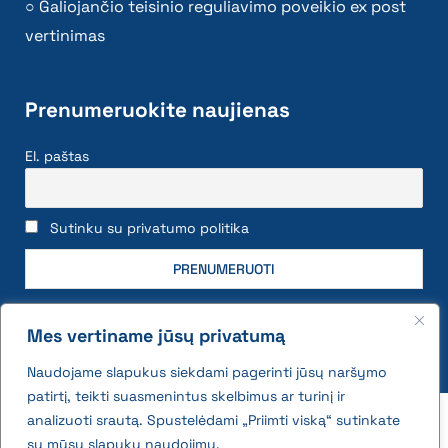
Galiojančio teisinio reguliavimo poveikio ex post
vertinimas
Prenumeruokite naujienas
El. paštas
Sutinku su privatumo politika
Mes vertiname jūsų privatumą
Naudojame slapukus siekdami pagerinti jūsų naršymo
patirtį, teikti suasmenintus skelbimus ar turinį ir
2026 © All rights reserved | VĮ Žemės ūkio duomenų
analizuoti srautą. Spustelėdami „Priimti viską“ sutinkate
centras
su mūsų slapukų naudojimu.