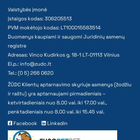
Valstybės įmonė
Įstaigos kodas: 306205513
PVM mokėtojo kodas: LT100015583514
Duomenys kaupiami ir saugomi Juridinių asmenų
registre
Adresas: Vinco Kudirkos g. 18-1 LT-01113 Vilnius
El.p.:
info@zudc.lt
Tel.: (0 5) 266 0620
ŽŪDC Klientų aptarnavimo skyriuje asmenys (žodžiu
ir raštu) yra aptarnaujami pirmadieniais –
ketvirtadieniais nuo 8.00 val. iki 17.00 val.,
penktadieniais nuo 8.00 val. iki 15.45 val.
Facebook
Linkedin