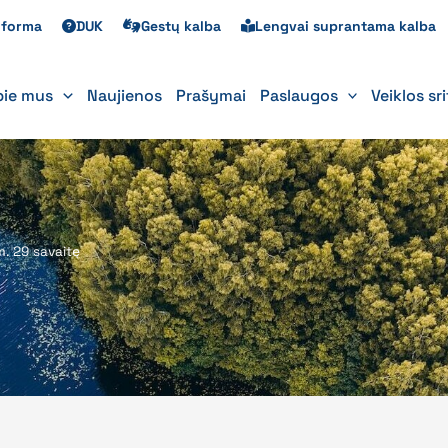
s forma
DUK
Gestų kalba
Lengvai suprantama kalba
pie mus
Naujienos
Prašymai
Paslaugos
Veiklos sr
m. 29 savaitę