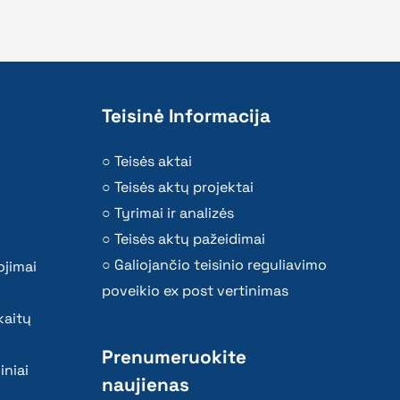
Teisinė Informacija
Teisės aktai
Teisės aktų projektai
Tyrimai ir analizės
Teisės aktų pažeidimai
Galiojančio teisinio reguliavimo
ojimai
poveikio ex post vertinimas
kaitų
Prenumeruokite
iniai
naujienas