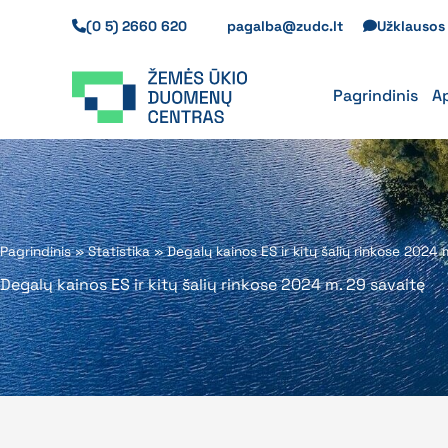
Pereiti
(0 5) 2660 620
pagalba@zudc.lt
Užklauso
prie
turinio
Pagrindinis
A
Pagrindinis
»
Statistika
»
Degalų kainos ES ir kitų šalių rinkose 2024 
Degalų kainos ES ir kitų šalių rinkose 2024 m. 29 savaitę