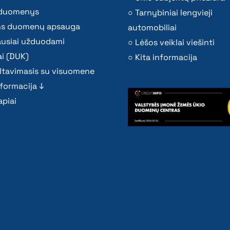
i duomenys
Tarnybiniai lengvieji
s duomenų apsauga
automobiliai
ausiai užduodami
Lėšos veiklai viešinti
i (DUK)
Kita informacija
ltavimasis su visuomene
nformacija ↓
piai