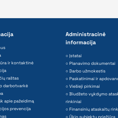
acija
Administracinė
informacija
mus
a
Įstatai
ūra ir kontaktinė
Planavimo dokumentai
ija
Darbo užmokestis
ių raštas
Paskatinimai ir apdovan
o darbotvarkė
Viešieji pirkimai
ba
Biudžeto vykdymo atas
k apie pažeidimą
rinkiniai
ijos prevencija
Finansinių ataskaitų rink
mas
Ūkio subjektų priežiūra