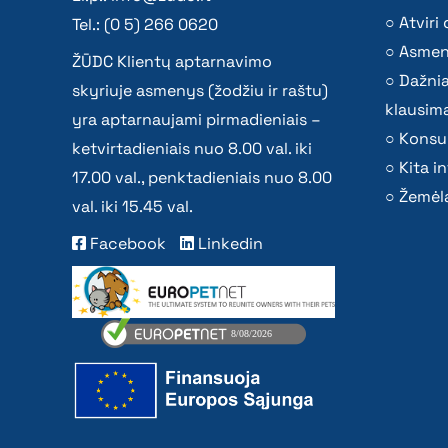
Atvir
Tel.: (0 5) 266 0620
Asmen
ŽŪDC Klientų aptarnavimo
Dažni
skyriuje asmenys (žodžiu ir raštu)
klausima
yra aptarnaujami pirmadieniais –
Konsu
ketvirtadieniais nuo 8.00 val. iki
Kita i
17.00 val., penktadieniais nuo 8.00
Žemėla
val. iki 15.45 val.
Facebook
Linkedin