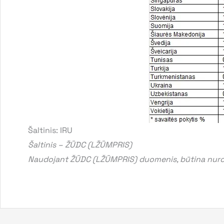
Šaltinis: IRU
Šaltinis – ŽŪDC (LŽŪMPRIS)
Naudojant ŽŪDC (LŽŪMPRIS) duomenis, būtina nurod