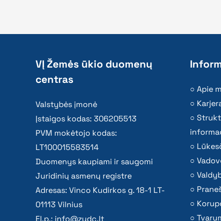
VĮ Žemės ūkio duomenų
Inform
centras
Apie 
Karjer
Valstybės įmonė
Strukt
Įstaigos kodas: 306205513
informac
PVM mokėtojo kodas:
Lūkesč
LT100015583514
Vadov
Duomenys kaupiami ir saugomi
Valdy
Juridinių asmenų registre
Praneš
Adresas: Vinco Kudirkos g. 18-1 LT-
Korupc
01113 Vilnius
Tvaru
El.p.:
info@zudc.lt