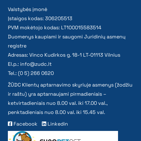
Valstybės įmonė
Įstaigos kodas: 306205513
PVM mokėtojo kodas: LT100015583514
Duomenys kaupiami ir saugomi Juridinių asmenų
registre
Adresas: Vinco Kudirkos g. 18-1 LT-01113 Vilnius
El.p.:
info@zudc.lt
Tel.: (0 5) 266 0620
ŽŪDC Klientų aptarnavimo skyriuje asmenys (žodžiu
ir raštu) yra aptarnaujami pirmadieniais –
ketvirtadieniais nuo 8.00 val. iki 17.00 val.,
penktadieniais nuo 8.00 val. iki 15.45 val.
Facebook
Linkedin