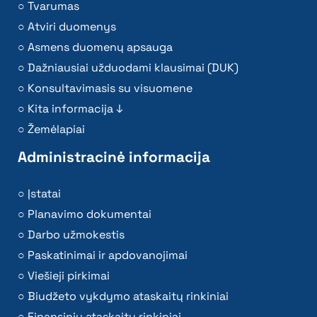
Tvarumas
Atviri duomenys
Asmens duomenų apsauga
Dažniausiai užduodami klausimai (DUK)
Konsultavimasis su visuomene
Kita informacija ↓
Žemėlapiai
Administracinė informacija
Įstatai
Planavimo dokumentai
Darbo užmokestis
Paskatinimai ir apdovanojimai
Viešieji pirkimai
Biudžeto vykdymo ataskaitų rinkiniai
Finansinių ataskaitų rinkiniai