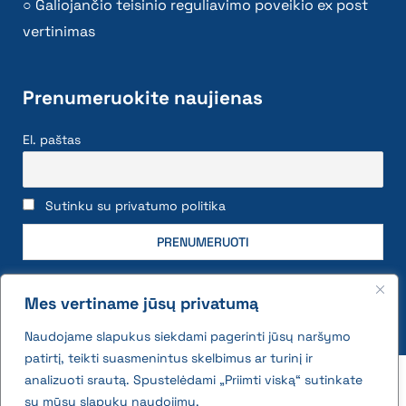
Galiojančio teisinio reguliavimo poveikio ex post
vertinimas
Prenumeruokite naujienas
El. paštas
Sutinku su privatumo politika
Mes vertiname jūsų privatumą
Naudojame slapukus siekdami pagerinti jūsų naršymo
patirtį, teikti suasmenintus skelbimus ar turinį ir
2026 © All rights reserved | VĮ Žemės ūkio duomenų
analizuoti srautą. Spustelėdami „Priimti viską“ sutinkate
centras
su mūsų slapukų naudojimu.