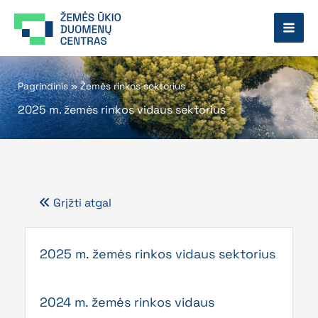
Pereiti
prie
turinio
Pagrindinis
»
Žemės rinkos sektorius
2025 m. žemės rinkos vidaus sektorius
Grįžti atgal
Page
Page
2025 m. žemės rinkos vidaus sektorius
2024 m. žemės rinkos vidaus