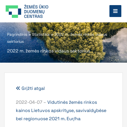
Pereiti
prie
turinio
Pagrindinis
»
Statistika
»
2022 m. žemės rinkos vidaus
sektorius
2022 m. žemės rinkos vidaus sektorius
Grįžti atgal
2022-04-07 –
Vidutinės žemės rinkos
kainos Lietuvos apskrityse, savivaldybėse
bei regionuose 2021 m. Eur/ha