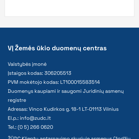
VĮ Žemės ūkio duomenų centras
Valstybės įmonė
Įstaigos kodas: 306205513
PVM mokėtojo kodas: LT100015583514
Duomenys kaupiami ir saugomi Juridinių asmenų
registre
Adresas: Vinco Kudirkos g. 18-1 LT-01113 Vilnius
El.p.:
info@zudc.lt
Tel.: (0 5) 266 0620
ŽŪDC Klientų aptarnavimo skyriuje asmenys (žodžiu