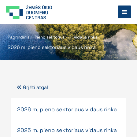
Pereiti
prie
turinio
Pagrindinis
»
Pieno sektorius
»
1. Vidaus rinka
2026 m. pieno sektoriaus vidaus rinka
Grįžti atgal
2026 m. pieno sektoriaus vidaus rinka
2025 m. pieno sektoriaus vidaus rinka