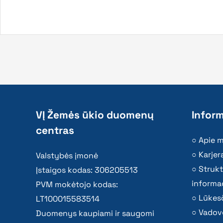
VĮ Žemės ūkio duomenų
Inform
centras
Apie 
Karjer
Valstybės įmonė
Strukt
Įstaigos kodas: 306205513
informac
PVM mokėtojo kodas:
Lūkesč
LT100015583514
Vadov
Duomenys kaupiami ir saugomi