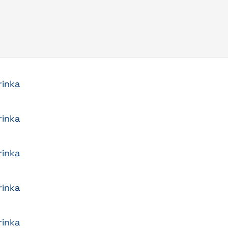
Page
Page
rinka
rinka
rinka
rinka
rinka