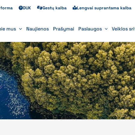
s forma
DUK
Gestų kalba
Lengvai suprantama kalba
pie mus
Naujienos
Prašymai
Paslaugos
Veiklos sr
 2