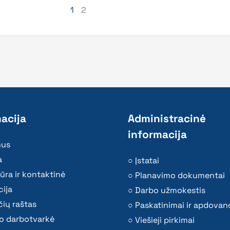
1
2
acija
Administracinė
informacija
mus
a
Įstatai
ūra ir kontaktinė
Planavimo dokumentai
ija
Darbo užmokestis
ių raštas
Paskatinimai ir apdovan
o darbotvarkė
Viešieji pirkimai