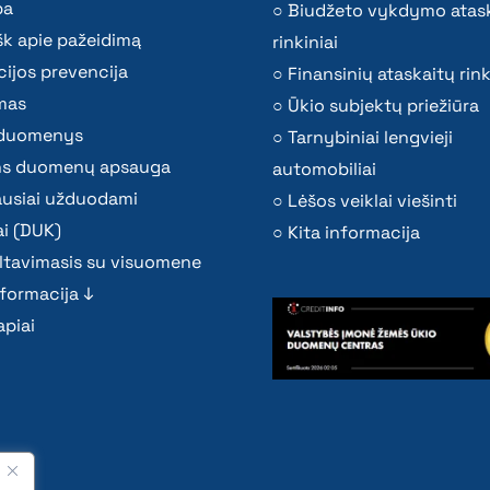
ba
Biudžeto vykdymo atas
k apie pažeidimą
rinkiniai
ijos prevencija
Finansinių ataskaitų rink
mas
Ūkio subjektų priežiūra
i duomenys
Tarnybiniai lengvieji
s duomenų apsauga
automobiliai
ausiai užduodami
Lėšos veiklai viešinti
i (DUK)
Kita informacija
ltavimasis su visuomene
nformacija ↓
piai