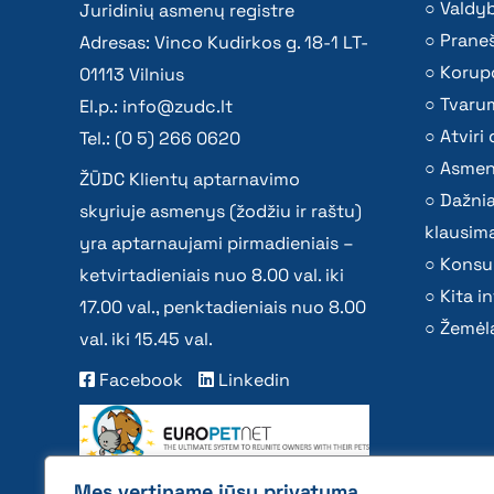
Valdy
Juridinių asmenų registre
Praneš
Adresas: Vinco Kudirkos g. 18-1 LT-
Korupc
01113 Vilnius
Tvaru
El.p.:
info@zudc.lt
Atvir
Tel.: (0 5) 266 0620
Asmen
ŽŪDC Klientų aptarnavimo
Dažni
skyriuje asmenys (žodžiu ir raštu)
klausima
yra aptarnaujami pirmadieniais –
Konsu
ketvirtadieniais nuo 8.00 val. iki
Kita i
17.00 val., penktadieniais nuo 8.00
Žemėla
val. iki 15.45 val.
Facebook
Linkedin
Mes vertiname jūsų privatumą