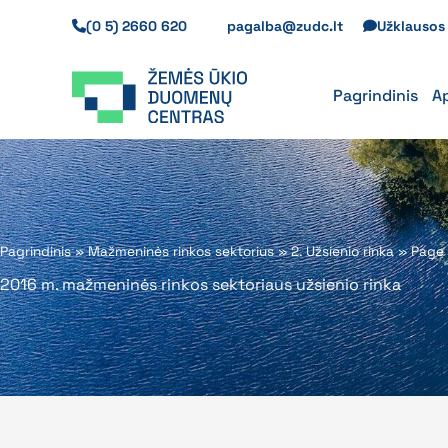
Pereiti
(0 5) 2660 620
pagalba@zudc.lt
Užklauso
prie
turinio
Pagrindinis
A
Pagrindinis
»
Mažmeninės rinkos sektorius
»
2. Užsienio rinka
»
Page
2016 m. mažmeninės rinkos sektoriaus užsienio rinka