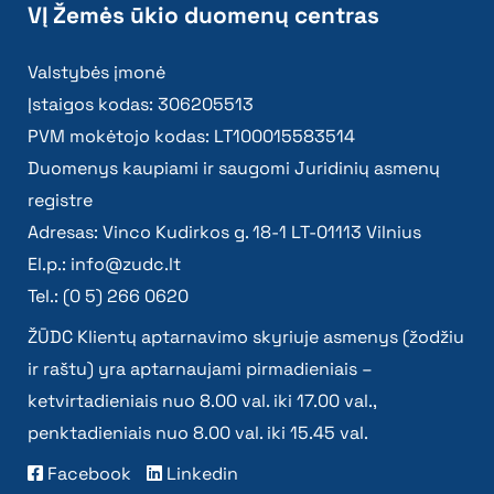
VĮ Žemės ūkio duomenų centras
Valstybės įmonė
Įstaigos kodas: 306205513
PVM mokėtojo kodas: LT100015583514
Duomenys kaupiami ir saugomi Juridinių asmenų
registre
Adresas: Vinco Kudirkos g. 18-1 LT-01113 Vilnius
El.p.:
info@zudc.lt
Tel.: (0 5) 266 0620
ŽŪDC Klientų aptarnavimo skyriuje asmenys (žodžiu
ir raštu) yra aptarnaujami pirmadieniais –
ketvirtadieniais nuo 8.00 val. iki 17.00 val.,
penktadieniais nuo 8.00 val. iki 15.45 val.
Facebook
Linkedin