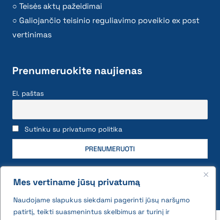
Teisės aktų pažeidimai
Galiojančio teisinio reguliavimo poveikio ex post
vertinimas
Prenumeruokite naujienas
El. paštas
Sutinku su privatumo politika
Mes vertiname jūsų privatumą
Naudojame slapukus siekdami pagerinti jūsų naršymo
patirtį, teikti suasmenintus skelbimus ar turinį ir
2026 © All rights reserved | VĮ Žemės ūkio duomenų