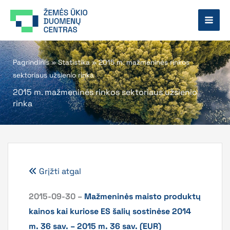
Pereiti
prie
turinio
Pagrindinis
»
Statistika
»
2015 m. mažmeninės rinkos
sektoriaus užsienio rinka
2015 m. mažmeninės rinkos sektoriaus užsienio
rinka
Grįžti atgal
2015-09-30 –
Mažmeninės maisto produktų
kainos kai kuriose ES šalių sostinėse 2014
m. 36 sav. – 2015 m. 36 sav. (EUR)