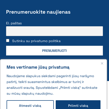
Prenumeruokite naujienas
El. paštas
Sutinku su privatumo politika
Mes vertiname jūsų privatumą
Naudojame slapukus siekdami pagerinti jūsų naršymo
patirtį, teikti suasmenintus skelbimus ar turinį ir
2026 © All rights reserved | VĮ Žemės ūkio duomenų
analizuoti srautą. Spustelėdami „Priimti viską“ sutinkate
centras
su mūsų slapukų naudojimu.
Privatumo politika ir slapukų naudojimo taisyklės
Atmesti viską
Priimti viską
Interneto svetainės medis