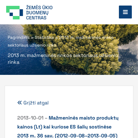
Pereiti
prie
turinio
Pagrindinis
»
Statistika
»
2013 m. mažmeninės rinkos
sektoriaus užsienio rinka
2013 m. mažmeninės rinkos sektoriaus užsienio
rinka
Grįžti atgal
2013-10-01 –
Mažmeninės maisto produktų
kainos (Lt) kai kuriose ES šalių sostinėse
2013 m. 36 sav. (2012-09-08–2013-09-05)