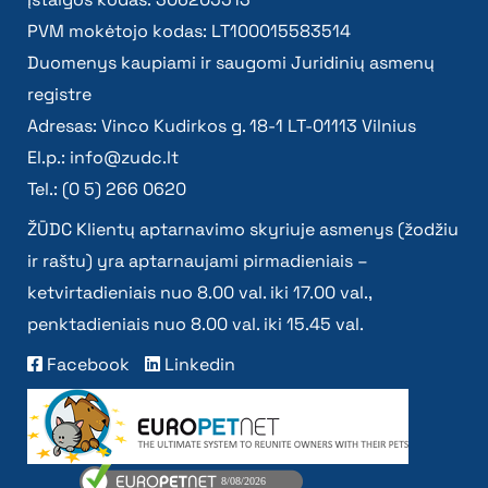
PVM mokėtojo kodas: LT100015583514
Duomenys kaupiami ir saugomi Juridinių asmenų
registre
Adresas: Vinco Kudirkos g. 18-1 LT-01113 Vilnius
El.p.:
info@zudc.lt
Tel.: (0 5) 266 0620
ŽŪDC Klientų aptarnavimo skyriuje asmenys (žodžiu
ir raštu) yra aptarnaujami pirmadieniais –
ketvirtadieniais nuo 8.00 val. iki 17.00 val.,
penktadieniais nuo 8.00 val. iki 15.45 val.
Facebook
Linkedin