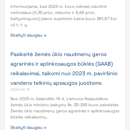
Informuojame, kad 2023 m. kovo mėnesį vidutinė
natūralaus (4,35 proc. riebumo ir 3,46 proc.
baltymingumo) pieno supirkimo kaina buvo 381,87 Eur
už t, t. y.
Skaityti daugiau »
Pasikeitė žemės ūkio naudmenų geros
agrarinės ir aplinkosaugos būklės (GAAB)
reikalavimai, taikomi nuo 2023 m. paviršinio
vandens telkinių apsaugos juostoms
2023-04-17
Nuo 2023 m. balandžio 14 d. Lietuvos Respublikos
žemės ūkio ministro įsakymu Nr. 3D-255 buvo pakeistas
Žemės ūkio naudmenų geros agrarinės ir aplinkosaugos
būklės reikalavimų,
Skaityti daugiau »