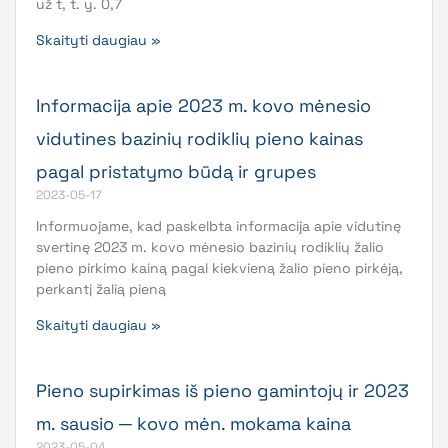
už t, t. y. 0,7
Skaityti daugiau »
Informacija apie 2023 m. kovo mėnesio
vidutines bazinių rodiklių pieno kainas
pagal pristatymo būdą ir grupes
2023-05-17
Informuojame, kad paskelbta informacija apie vidutinę
svertinę 2023 m. kovo mėnesio bazinių rodiklių žalio
pieno pirkimo kainą pagal kiekvieną žalio pieno pirkėją,
perkantį žalią pieną
Skaityti daugiau »
Pieno supirkimas iš pieno gamintojų ir 2023
m. sausio ─ kovo mėn. mokama kaina
2023-05-04