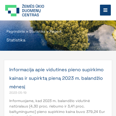
Pereiti
prie
turinio
Pagrindinis
»
Statistika
»
Page 4
Statistika
Page
Page
Page
Page
Page
Informacija apie vidutines pieno supirkimo
kainas ir supirktą pieną 2023 m. balandžio
mėnesį
2023-05-19
Informuojame, kad 2023 m. balandžio vidutinė
natūralaus (4,30 proc. riebumo ir 3,41 proc.
baltymingumo) pieno supirkimo kaina buvo 379,24 Eur