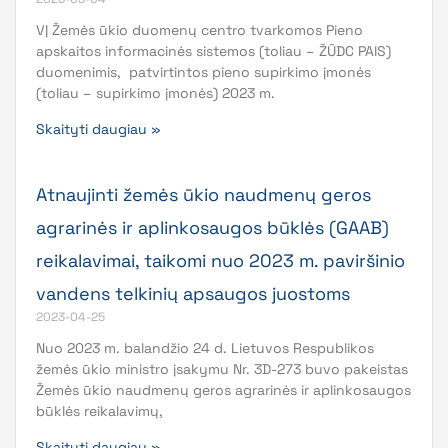
VĮ Žemės ūkio duomenų centro tvarkomos Pieno
apskaitos informacinės sistemos (toliau – ŽŪDC PAIS)
duomenimis, patvirtintos pieno supirkimo įmonės
(toliau – supirkimo įmonės) 2023 m.
Skaityti daugiau »
Atnaujinti žemės ūkio naudmenų geros
agrarinės ir aplinkosaugos būklės (GAAB)
reikalavimai, taikomi nuo 2023 m. paviršinio
vandens telkinių apsaugos juostoms
2023-04-25
Nuo 2023 m. balandžio 24 d. Lietuvos Respublikos
žemės ūkio ministro įsakymu Nr. 3D-273 buvo pakeistas
Žemės ūkio naudmenų geros agrarinės ir aplinkosaugos
būklės reikalavimų,
Skaityti daugiau »