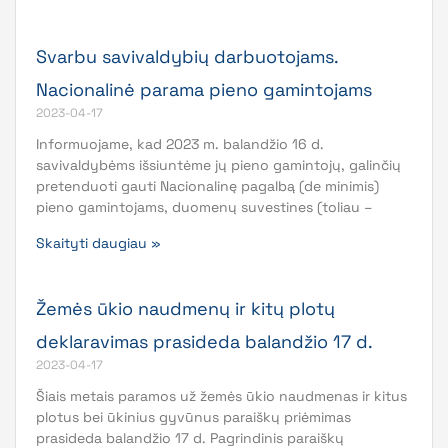
Svarbu savivaldybių darbuotojams.
Nacionalinė parama pieno gamintojams
2023-04-17
Informuojame, kad 2023 m. balandžio 16 d.
savivaldybėms išsiuntėme jų pieno gamintojų, galinčių
pretenduoti gauti Nacionalinę pagalbą (de minimis)
pieno gamintojams, duomenų suvestines (toliau –
Skaityti daugiau »
Žemės ūkio naudmenų ir kitų plotų
deklaravimas prasideda balandžio 17 d.
2023-04-17
Šiais metais paramos už žemės ūkio naudmenas ir kitus
plotus bei ūkinius gyvūnus paraiškų priėmimas
prasideda balandžio 17 d. Pagrindinis paraiškų