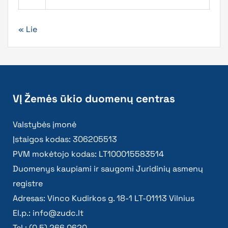
« Lie
VĮ Žemės ūkio duomenų centras
Valstybės įmonė
Įstaigos kodas: 306205513
PVM mokėtojo kodas: LT100015583514
Duomenys kaupiami ir saugomi Juridinių asmenų
registre
Adresas: Vinco Kudirkos g. 18-1 LT-01113 Vilnius
El.p.:
info@zudc.lt
Tel.: (0 5) 266 0620