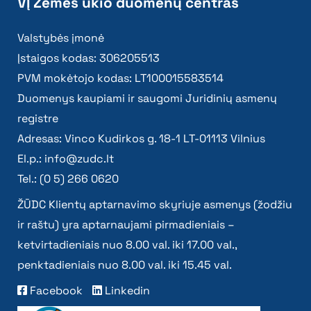
VĮ Žemės ūkio duomenų centras
Valstybės įmonė
Įstaigos kodas: 306205513
PVM mokėtojo kodas: LT100015583514
Duomenys kaupiami ir saugomi Juridinių asmenų
registre
Adresas: Vinco Kudirkos g. 18-1 LT-01113 Vilnius
El.p.:
info@zudc.lt
Tel.: (0 5) 266 0620
ŽŪDC Klientų aptarnavimo skyriuje asmenys (žodžiu
ir raštu) yra aptarnaujami pirmadieniais –
ketvirtadieniais nuo 8.00 val. iki 17.00 val.,
penktadieniais nuo 8.00 val. iki 15.45 val.
Facebook
Linkedin