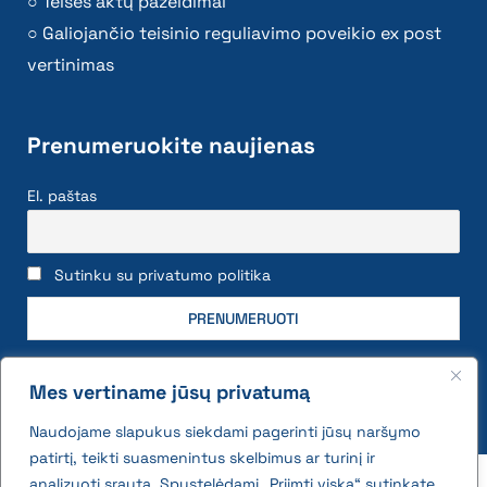
Teisės aktų pažeidimai
Galiojančio teisinio reguliavimo poveikio ex post
vertinimas
Prenumeruokite naujienas
El. paštas
Sutinku su privatumo politika
Mes vertiname jūsų privatumą
Naudojame slapukus siekdami pagerinti jūsų naršymo
patirtį, teikti suasmenintus skelbimus ar turinį ir
2026 © All rights reserved | VĮ Žemės ūkio duomenų
analizuoti srautą. Spustelėdami „Priimti viską“ sutinkate