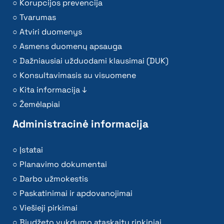
Korupcijos prevencija
Tvarumas
Atviri duomenys
Asmens duomenų apsauga
Dažniausiai užduodami klausimai (DUK)
Konsultavimasis su visuomene
Kita informacija ↓
Žemėlapiai
Administracinė informacija
Įstatai
Planavimo dokumentai
Darbo užmokestis
Paskatinimai ir apdovanojimai
Viešieji pirkimai
Biudžeto vykdymo ataskaitų rinkiniai