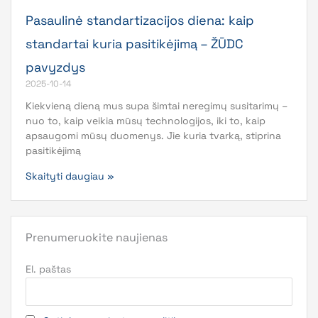
Pasaulinė standartizacijos diena: kaip
standartai kuria pasitikėjimą – ŽŪDC
pavyzdys
2025-10-14
Kiekvieną dieną mus supa šimtai neregimų susitarimų –
nuo to, kaip veikia mūsų technologijos, iki to, kaip
apsaugomi mūsų duomenys. Jie kuria tvarką, stiprina
pasitikėjimą
Skaityti daugiau »
Prenumeruokite naujienas
El. paštas