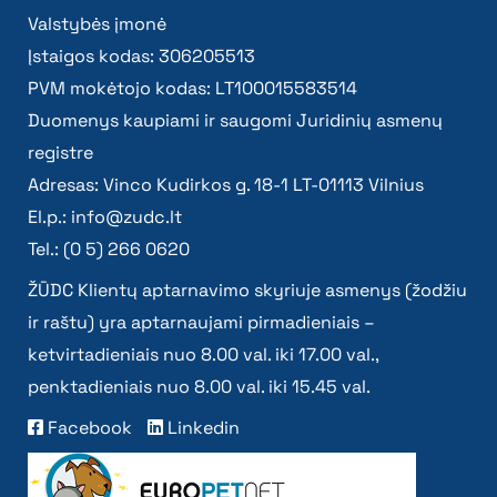
Valstybės įmonė
Įstaigos kodas: 306205513
PVM mokėtojo kodas: LT100015583514
Duomenys kaupiami ir saugomi Juridinių asmenų
registre
Adresas: Vinco Kudirkos g. 18-1 LT-01113 Vilnius
El.p.:
info@zudc.lt
Tel.: (0 5) 266 0620
ŽŪDC Klientų aptarnavimo skyriuje asmenys (žodžiu
ir raštu) yra aptarnaujami pirmadieniais –
ketvirtadieniais nuo 8.00 val. iki 17.00 val.,
penktadieniais nuo 8.00 val. iki 15.45 val.
Facebook
Linkedin