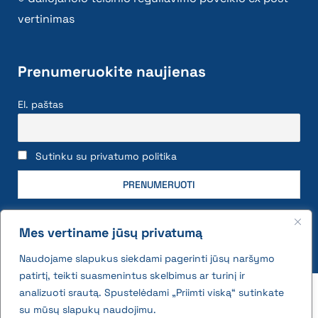
vertinimas
Prenumeruokite naujienas
El. paštas
Sutinku su privatumo politika
Mes vertiname jūsų privatumą
Naudojame slapukus siekdami pagerinti jūsų naršymo
patirtį, teikti suasmenintus skelbimus ar turinį ir
2026 © All rights reserved | VĮ Žemės ūkio duomenų
analizuoti srautą. Spustelėdami „Priimti viską“ sutinkate
centras
su mūsų slapukų naudojimu.