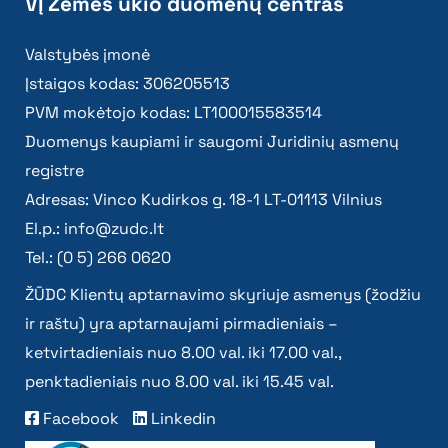
VĮ Žemės ūkio duomenų centras
Valstybės įmonė
Įstaigos kodas: 306205513
PVM mokėtojo kodas: LT100015583514
Duomenys kaupiami ir saugomi Juridinių asmenų
registre
Adresas: Vinco Kudirkos g. 18-1 LT-01113 Vilnius
El.p.:
info@zudc.lt
Tel.: (0 5) 266 0620
ŽŪDC Klientų aptarnavimo skyriuje asmenys (žodžiu
ir raštu) yra aptarnaujami pirmadieniais –
ketvirtadieniais nuo 8.00 val. iki 17.00 val.,
penktadieniais nuo 8.00 val. iki 15.45 val.
Facebook
Linkedin