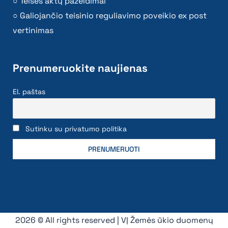
Teisės aktų pažeidimai
Galiojančio teisinio reguliavimo poveikio ex post
vertinimas
Prenumeruokite naujienas
El. paštas
Sutinku su privatumo politika
2026 © All rights reserved | VĮ Žemės ūkio duomenų