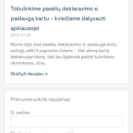
Tobulinkime pasėlių deklaravimo e.
paslaugą kartu – kviečiame dalyvauti
apklausoje!
2025-07-28
Mums rūpi, kad pasėlių deklaravimo e. paslauga būtų
patogi, aiški ir paprasta visiems – tiek pirmą kartą
deklaruojantiems, tiek jau ilgametę patirtį turintiems
ūkininkams. Jūsų
Skaityti daugiau »
Prenumeruokite naujienas
El. paštas