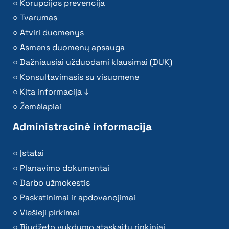
Korupcijos prevencija
Tvarumas
Atviri duomenys
Asmens duomenų apsauga
Dažniausiai užduodami klausimai (DUK)
Konsultavimasis su visuomene
Kita informacija ↓
Žemėlapiai
Administracinė informacija
Įstatai
Planavimo dokumentai
Darbo užmokestis
Paskatinimai ir apdovanojimai
Viešieji pirkimai
Biudžeto vykdymo ataskaitų rinkiniai