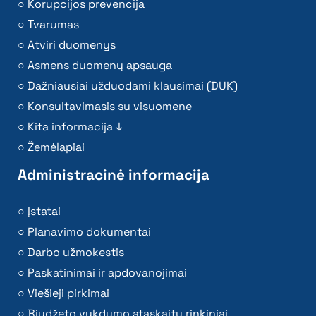
Korupcijos prevencija
Tvarumas
Atviri duomenys
Asmens duomenų apsauga
Dažniausiai užduodami klausimai (DUK)
Konsultavimasis su visuomene
Kita informacija ↓
Žemėlapiai
Administracinė informacija
Įstatai
Planavimo dokumentai
Darbo užmokestis
Paskatinimai ir apdovanojimai
Viešieji pirkimai
Biudžeto vykdymo ataskaitų rinkiniai