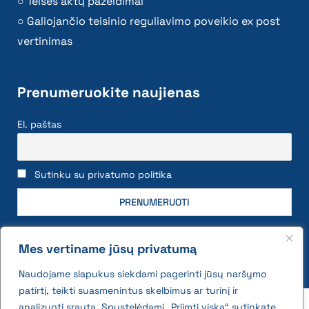
Teisės aktų pažeidimai
Galiojančio teisinio reguliavimo poveikio ex post
vertinimas
Prenumeruokite naujienas
El. paštas
Sutinku su privatumo politika
Mes vertiname jūsų privatumą
Naudojame slapukus siekdami pagerinti jūsų naršymo
patirtį, teikti suasmenintus skelbimus ar turinį ir
2026 © All rights reserved | VĮ Žemės ūkio duomenų
analizuoti srautą. Spustelėdami „Priimti viską“ sutinkate