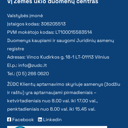
VĮ Žemės ūkio duomenų centras
Valstybės įmonė
Įstaigos kodas: 306205513
PVM mokėtojo kodas: LT100015583514
Duomenys kaupiami ir saugomi Juridinių asmenų
registre
Adresas: Vinco Kudirkos g. 18-1 LT-01113 Vilnius
El.p.:
info@zudc.lt
Tel.: (0 5) 266 0620
ŽŪDC Klientų aptarnavimo skyriuje asmenys (žodžiu
ir raštu) yra aptarnaujami pirmadieniais –
ketvirtadieniais nuo 8.00 val. iki 17.00 val.,
penktadieniais nuo 8.00 val. iki 15.45 val.
Facebook
Linkedin