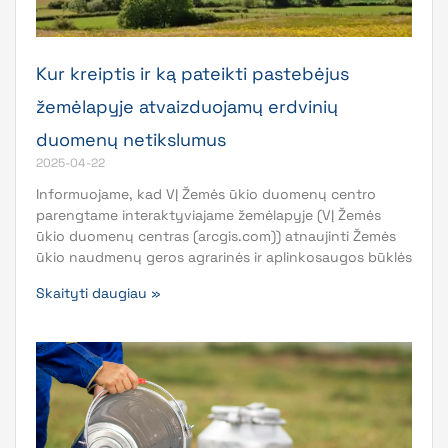
Kur kreiptis ir ką pateikti pastebėjus
žemėlapyje atvaizduojamų erdvinių
duomenų netikslumus
2025-04-22
Informuojame, kad VĮ Žemės ūkio duomenų centro
parengtame interaktyviajame žemėlapyje (VĮ Žemės
ūkio duomenų centras (arcgis.com)) atnaujinti Žemės
ūkio naudmenų geros agrarinės ir aplinkosaugos būklės
Skaityti daugiau »