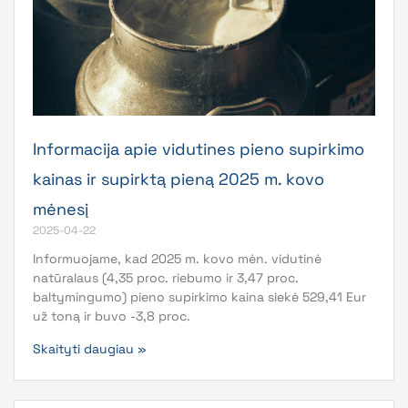
Informacija apie vidutines pieno supirkimo
kainas ir supirktą pieną 2025 m. kovo
mėnesį
2025-04-22
Informuojame, kad 2025 m. kovo mėn. vidutinė
natūralaus (4,35 proc. riebumo ir 3,47 proc.
baltymingumo) pieno supirkimo kaina siekė 529,41 Eur
už toną ir buvo -3,8 proc.
Skaityti daugiau »