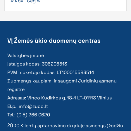
« Kov
Geg »
VĮ Žemės ūkio duomenų centras
Valstybės įmonė
Įstaigos kodas: 306205513
PVM mokėtojo kodas: LT100015583514
Duomenys kaupiami ir saugomi Juridinių asmenų
registre
Adresas: Vinco Kudirkos g. 18-1 LT-01113 Vilnius
El.p.:
info@zudc.lt
Tel.: (0 5) 266 0620
ŽŪDC Klientų aptarnavimo skyriuje asmenys (žodžiu