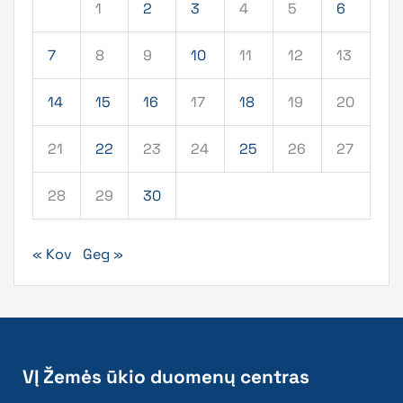
1
2
3
4
5
6
7
8
9
10
11
12
13
14
15
16
17
18
19
20
21
22
23
24
25
26
27
28
29
30
« Kov
Geg »
VĮ Žemės ūkio duomenų centras