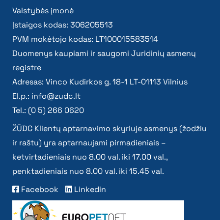
Valstybės įmonė
Įstaigos kodas: 306205513
PVM mokėtojo kodas: LT100015583514
Duomenys kaupiami ir saugomi Juridinių asmenų
registre
Adresas: Vinco Kudirkos g. 18-1 LT-01113 Vilnius
El.p.:
info@zudc.lt
Tel.: (0 5) 266 0620
ŽŪDC Klientų aptarnavimo skyriuje asmenys (žodžiu
ir raštu) yra aptarnaujami pirmadieniais –
ketvirtadieniais nuo 8.00 val. iki 17.00 val.,
penktadieniais nuo 8.00 val. iki 15.45 val.
Facebook
Linkedin