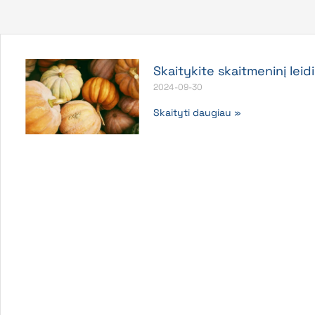
Skaitykite skaitmeninį leid
2024-09-30
Skaityti daugiau »