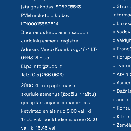
Strukt
Įstaigos kodas: 306205513
informac
PVM mokėtojo kodas:
Lūkesč
LT100015583514
Vadov
Duomenys kaupiami ir saugomi
Valdy
Juridinių asmenų registre
Praneš
Adresas: Vinco Kudirkos g. 18-1 LT-
Korupc
01113 Vilnius
Tvaru
El.p.:
info@zudc.lt
Atvir
Tel.: (0 5) 266 0620
Asmen
ŽŪDC Klientų aptarnavimo
Dažni
skyriuje asmenys (žodžiu ir raštu)
klausima
yra aptarnaujami pirmadieniais –
Konsu
ketvirtadieniais nuo 8.00 val. iki
Kita i
17.00 val., penktadieniais nuo 8.00
Žemėla
val. iki 15.45 val.