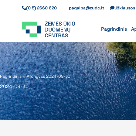
Pereiti
(0 5) 2660 620
pagalba@zudc.lt
Užklauso
prie
turinio
Pagrindinis
A
Pagrindinis
»
Archyvas 2024-09-30
2024-09-30