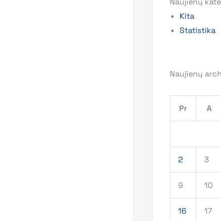
Naujienų kate
Kita
Statistika
Naujienų arc
Pr
A
2
3
9
10
16
17