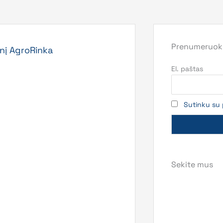
Prenumeruoki
inį AgroRinka
El. paštas
Sutinku su 
Sekite mus