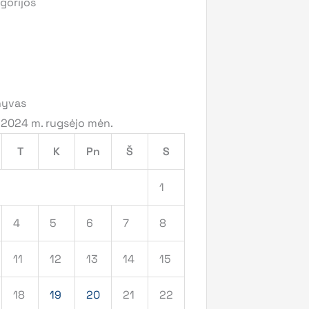
gorijos
hyvas
2024 m. rugsėjo mėn.
T
K
Pn
Š
S
1
4
5
6
7
8
11
12
13
14
15
18
19
20
21
22