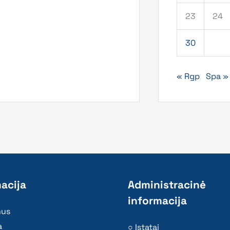
23
24
30
« Rgp
Spa »
acija
Administracinė
informacija
mus
a
Įstatai