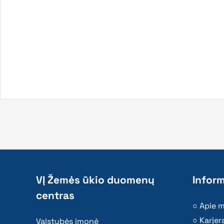
VĮ Žemės ūkio duomenų
Inform
centras
Apie 
Karjer
Valstybės įmonė