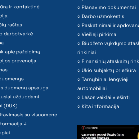
ūra ir kontaktinė
Planavimo dokumentai
ija
Darbo užmokestis
ių raštas
Paskatinimai ir apdovan
o darbotvarkė
Viešieji pirkimai
ba
Biudžeto vykdymo atas
k apie pažeidimą
rinkiniai
ijos prevencija
Finansinių ataskaitų rink
mas
Ūkio subjektų priežiūra
i duomenys
Tarnybiniai lengvieji
s duomenų apsauga
automobiliai
ausiai užduodami
Lėšos veiklai viešinti
i (DUK)
Kita informacija
ltavimasis su visuomene
nformacija ↓
piai