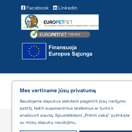
Facebook
Linkedin
2026 © All rights reserved | VĮ Žemės ūkio duome
Mes vertiname jūsų privatumą
Naudojame slapukus siekdami pagerinti jūsų naršymo
patirtį, teikti suasmenintus skelbimus ar turinį ir
analizuoti srautą. Spustelėdami „Priimti viską“ sutinkate
su mūsų slapukų naudojimu.