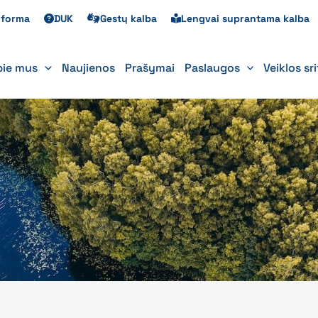
s forma
DUK
Gestų kalba
Lengvai suprantama kalba
pie mus
Naujienos
Prašymai
Paslaugos
Veiklos sr