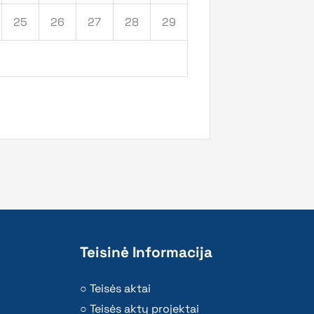
25
26
27
28
29
Teisinė Informacija
Teisės aktai
Teisės aktų projektai