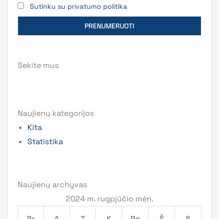
Sutinku su privatumo politika
Sekite mus
Naujienų kategorijos
Kita
Statistika
Naujienų archyvas
2024 m. rugpjūčio mėn.
Pr
A
T
K
Pn
Š
S