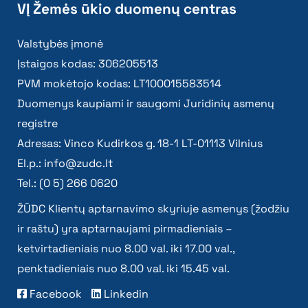
VĮ Žemės ūkio duomenų centras
Valstybės įmonė
Įstaigos kodas: 306205513
PVM mokėtojo kodas: LT100015583514
Duomenys kaupiami ir saugomi Juridinių asmenų
registre
Adresas: Vinco Kudirkos g. 18-1 LT-01113 Vilnius
El.p.:
info@zudc.lt
Tel.: (0 5) 266 0620
ŽŪDC Klientų aptarnavimo skyriuje asmenys (žodžiu
ir raštu) yra aptarnaujami pirmadieniais –
ketvirtadieniais nuo 8.00 val. iki 17.00 val.,
penktadieniais nuo 8.00 val. iki 15.45 val.
Facebook
Linkedin