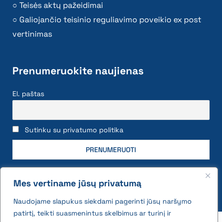
Teisės aktų pažeidimai
Galiojančio teisinio reguliavimo poveikio ex post
vertinimas
Prenumeruokite naujienas
El. paštas
Sutinku su privatumo politika
Mes vertiname jūsų privatumą
Naudojame slapukus siekdami pagerinti jūsų naršymo
patirtį, teikti suasmenintus skelbimus ar turinį ir
2026 © All rights reserved | VĮ Žemės ūkio duomenų