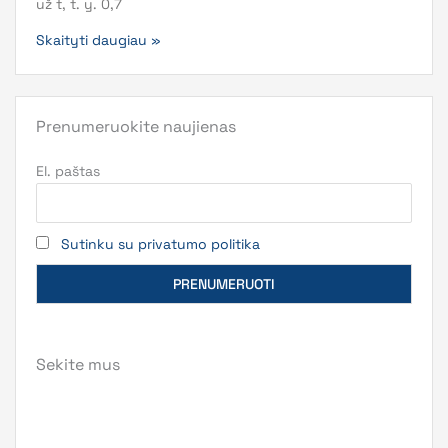
už t, t. y. 0,7
Skaityti daugiau »
Prenumeruokite naujienas
El. paštas
Sutinku su privatumo politika
Sekite mus