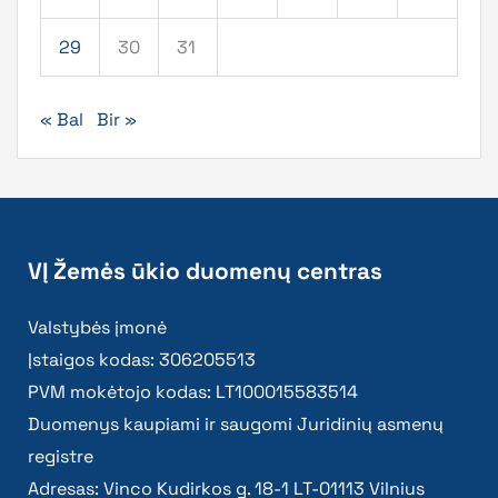
29
30
31
« Bal
Bir »
VĮ Žemės ūkio duomenų centras
Valstybės įmonė
Įstaigos kodas: 306205513
PVM mokėtojo kodas: LT100015583514
Duomenys kaupiami ir saugomi Juridinių asmenų
registre
Adresas: Vinco Kudirkos g. 18-1 LT-01113 Vilnius