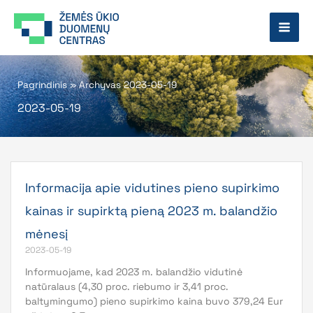
Pereiti
prie
turinio
Pagrindinis
»
Archyvas 2023-05-19
2023-05-19
Informacija apie vidutines pieno supirkimo
kainas ir supirktą pieną 2023 m. balandžio
mėnesį
2023-05-19
Informuojame, kad 2023 m. balandžio vidutinė
natūralaus (4,30 proc. riebumo ir 3,41 proc.
baltymingumo) pieno supirkimo kaina buvo 379,24 Eur