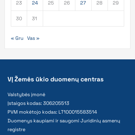
23
24
25
26
27
28
29
30
31
« Gru
Vas »
VĮ Žemės ūkio duomenų centras
Valstybės įmonė
Įstaigos kodas: 306205513
PVM mokėtojo kodas: LT100015583514
Duomenys kaupiami ir saugomi Juridinių asmenų
registre