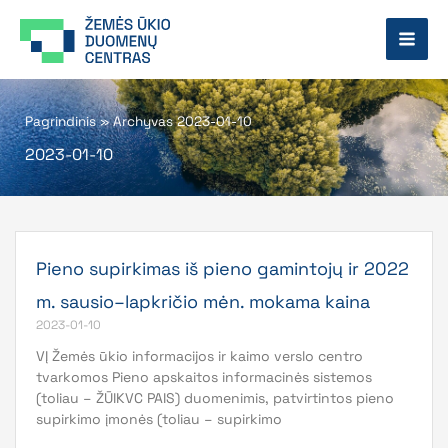
Pereiti
prie
turinio
Pagrindinis
»
Archyvas 2023-01-10
2023-01-10
Pieno supirkimas iš pieno gamintojų ir 2022
m. sausio–lapkričio mėn. mokama kaina
2023-01-10
VĮ Žemės ūkio informacijos ir kaimo verslo centro
tvarkomos Pieno apskaitos informacinės sistemos
(toliau – ŽŪIKVC PAIS) duomenimis, patvirtintos pieno
supirkimo įmonės (toliau – supirkimo