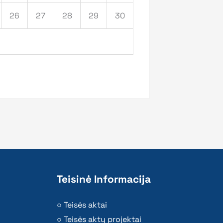
26
27
28
29
30
Teisinė Informacija
Teisės aktai
Teisės aktų projektai