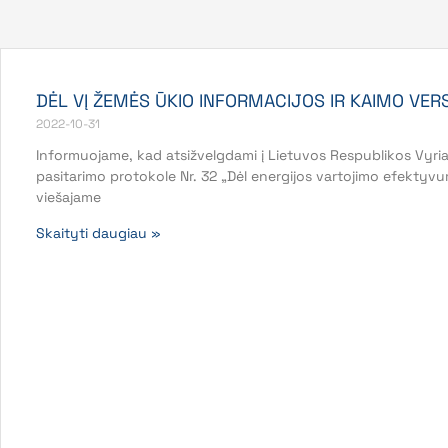
DĖL VĮ ŽEMĖS ŪKIO INFORMACIJOS IR KAIMO VE
2022-10-31
Informuojame, kad atsižvelgdami į Lietuvos Respublikos Vyri
pasitarimo protokole Nr. 32 „Dėl energijos vartojimo efektyvu
viešajame
Skaityti daugiau »