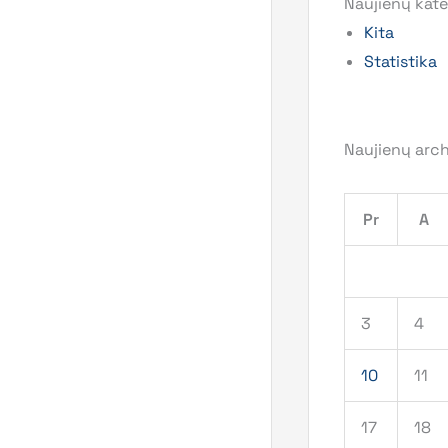
Naujienų kate
Kita
Statistika
Naujienų arc
Pr
A
3
4
10
11
17
18