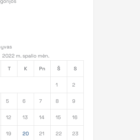
gorijos
hyvas
2022 m. spalio mėn.
T
K
Pn
Š
S
1
2
5
6
7
8
9
12
13
14
15
16
19
20
21
22
23