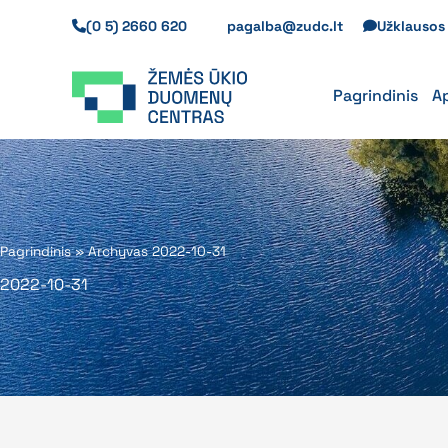
Pereiti
(0 5) 2660 620
pagalba@zudc.lt
Užklauso
prie
turinio
Pagrindinis
A
Pagrindinis
»
Archyvas 2022-10-31
2022-10-31