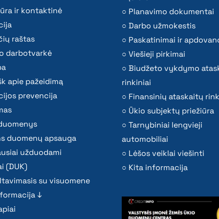
ūra ir kontaktinė
Planavimo dokumentai
ija
Darbo užmokestis
ių raštas
Paskatinimai ir apdovan
o darbotvarkė
Viešieji pirkimai
ba
Biudžeto vykdymo atas
k apie pažeidimą
rinkiniai
ijos prevencija
Finansinių ataskaitų rink
mas
Ūkio subjektų priežiūra
i duomenys
Tarnybiniai lengvieji
s duomenų apsauga
automobiliai
ausiai užduodami
Lėšos veiklai viešinti
i (DUK)
Kita informacija
ltavimasis su visuomene
nformacija ↓
piai