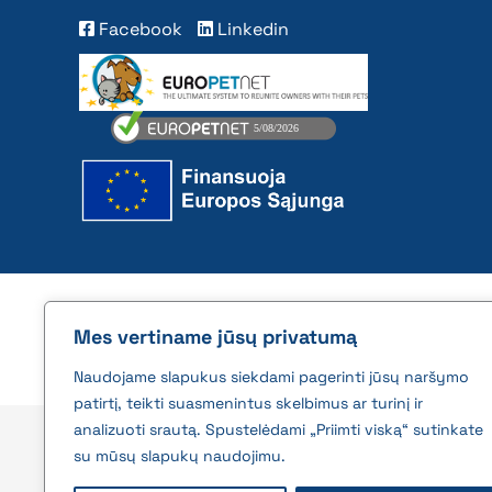
Facebook
Linkedin
2026 © All rights reserved | VĮ Žemės ūkio duome
Mes vertiname jūsų privatumą
Naudojame slapukus siekdami pagerinti jūsų naršymo
patirtį, teikti suasmenintus skelbimus ar turinį ir
analizuoti srautą. Spustelėdami „Priimti viską“ sutinkate
su mūsų slapukų naudojimu.