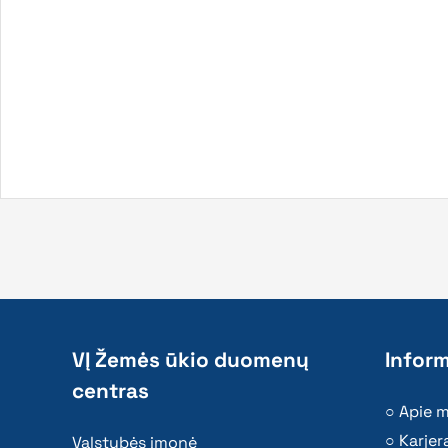
VĮ Žemės ūkio duomenų
Inform
centras
Apie 
Karjer
Valstybės įmonė