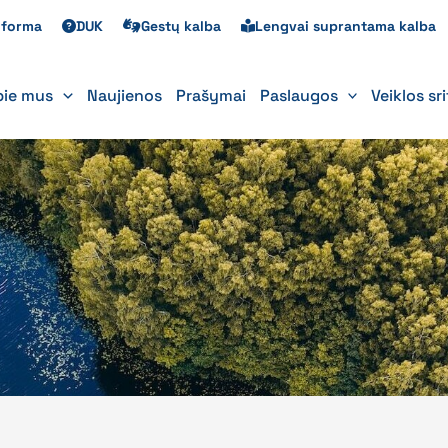
s forma
DUK
Gestų kalba
Lengvai suprantama kalba
pie mus
Naujienos
Prašymai
Paslaugos
Veiklos sr