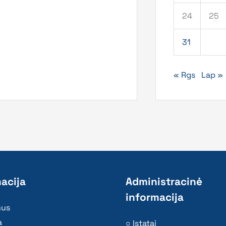
24
25
31
« Rgs
Lap »
acija
Administracinė
informacija
mus
a
Įstatai