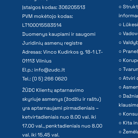
Strukt
Įstaigos kodas: 306205513
informac
PVM mokėtojo kodas:
Lūkesč
LT100015583514
Vadov
Duomenys kaupiami ir saugomi
Valdy
Juridinių asmenų registre
Praneš
Adresas: Vinco Kudirkos g. 18-1 LT-
Korupc
01113 Vilnius
Tvaru
El.p.:
info@zudc.lt
Atvir
Tel.: (0 5) 266 0620
Asmen
ŽŪDC Klientų aptarnavimo
Dažni
skyriuje asmenys (žodžiu ir raštu)
klausima
yra aptarnaujami pirmadieniais –
Konsu
ketvirtadieniais nuo 8.00 val. iki
Kita i
17.00 val., penktadieniais nuo 8.00
Žemėla
val. iki 15.45 val.