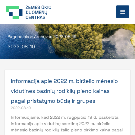
Pereiti
prie
turinio
Pagrindinis
»
Archyvas 2022-08-19
2022-08-19
Informacija apie 2022 m. birželio mėnesio
vidutines bazinių rodiklių pieno kainas
pagal pristatymo būdą ir grupes
2022-08-19
Informuojame, kad 2022 m. rugpjūčio 19 d. paskelbta
informacija apie vidutinę svertinę 2022 m. birželio
mėnesio bazinių rodiklių žalio pieno pirkimo kainą pagal