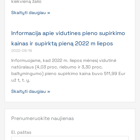
kiekvieną žalio
Skaityti daugiau »
Informacija apie vidutines pieno supirkimo
kainas ir supirktą pieną 2022 m liepos
2022-08-19
Informuojame, kad 2022 m. liepos mėnesį vidutinė
natūralaus (4,03 proc. riebumo ir 3,30 proc.
baltymingumo) pieno supirkimo kaina buvo 511,99 Eur
už t, t. y.
Skaityti daugiau »
Prenumeruokite naujienas
El. paštas