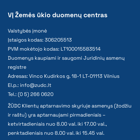
VĮ Žemės ūkio duomenų centras
Valstybės įmonė
Įstaigos kodas: 306205513
PVM mokėtojo kodas: LT100015583514
Duomenys kaupiami ir saugomi Juridinių asmenų
registre
Adresas: Vinco Kudirkos g. 18-1 LT-01113 Vilnius
El.p.:
info@zudc.lt
Tel.: (0 5) 266 0620
ŽŪDC Klientų aptarnavimo skyriuje asmenys (žodžiu
ir raštu) yra aptarnaujami pirmadieniais –
ketvirtadieniais nuo 8.00 val. iki 17.00 val.,
penktadieniais nuo 8.00 val. iki 15.45 val.